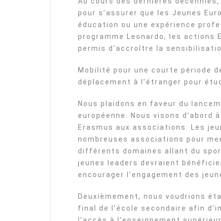
Au cours des dernières décennies,
pour s’assurer que les Jeunes Eur
éducation ou une expérience profes
programme Leonardo, les actions 
permis d’accroître la sensibilisat
Mobilité pour une courte période d
déplacement à l’étranger pour étudie
Nous plaidons en faveur du lanceme
européenne. Nous visons d’abord à
Erasmus aux associations. Les je
nombreuses associations pour mene
différents domaines allant du sport
jeunes leaders devraient bénéficie
encourager l’engagement des jeune
Deuxièmement, nous voudrions éta
final de l’école secondaire afin d’
l’accès à l’enseignement supérieur