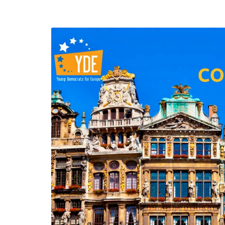
efending
Detention of Enes Hocaoğull
 we will
SECGEN
,
17 AUG ’25
Support for LYMEC and ALDE
party
ng
SECGEN
,
4 MAR ’25
 on the
a
YDE fully support
President Zelens
and the Ukrainian
icipation
heroes
SECGEN
,
1 MAR ’25