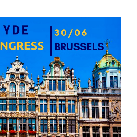
arı
THEY ARE “RIGHT”: EUROPE HAS
A MIGRATION PROBLEM. BUT IT
IS EMIGRATION, NOT
IMMIGRATION.
SECGEN
,
19 JUN ’26
Bentornata a casa, Pina Picierno
SECGEN
,
8 JUN ’26
s
ky
Welcome home, Pina Picierno
SECGEN
,
8 JUN ’26