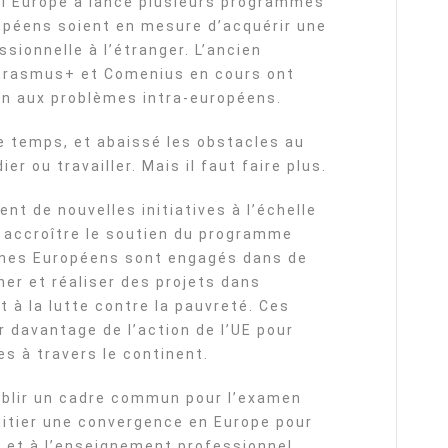
 l’Europe a lancé plusieurs programmes
opéens soient en mesure d’acquérir une
sionnelle à l’étranger. L’ancien
Erasmus+ et Comenius en cours ont
ion aux problèmes intra-européens.
e temps, et abaissé les obstacles au
r ou travailler. Mais il faut faire plus.
nt de nouvelles initiatives à l’échelle
 accroître le soutien du programme
unes Européens sont engagés dans de
r et réaliser des projets dans
 à la lutte contre la pauvreté. Ces
r davantage de l’action de l’UE pour
s à travers le continent.
blir un cadre commun pour l’examen
initier une convergence en Europe pour
 et à l’enseignement professionnel.