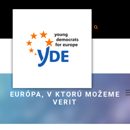
EURÓPA, V KTORÚ MOŽEME
VERIT