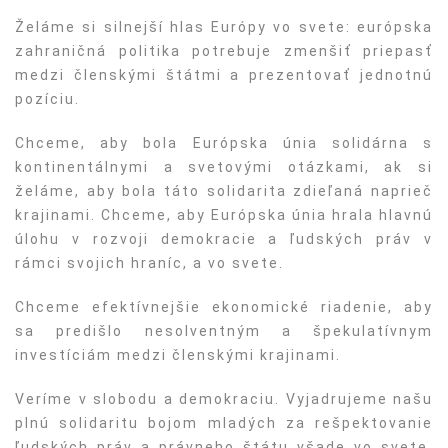
Želáme si silnejší hlas Európy vo svete: európska
zahraničná politika potrebuje zmenšiť priepasť
medzi členskými štátmi a prezentovať jednotnú
pozíciu.
Chceme, aby bola Európska únia solidárna s
kontinentálnymi a svetovými otázkami, ak si
želáme, aby bola táto solidarita zdieľaná naprieč
krajinami. Chceme, aby Európska únia hrala hlavnú
úlohu v rozvoji demokracie a ľudských práv v
rámci svojich hraníc, a vo svete.
Chceme efektívnejšie ekonomické riadenie, aby
sa predišlo nesolventným a špekulatívnym
investíciám medzi členskými krajinami.
Veríme v slobodu a demokraciu. Vyjadrujeme našu
plnú solidaritu bojom mladých za rešpektovanie
ľudských práv a právneho štátu všade vo svete.