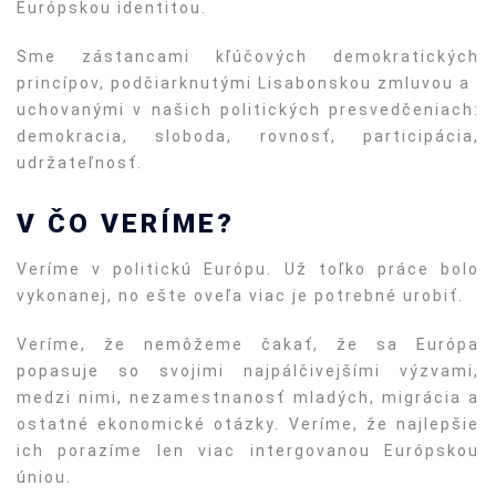
Európskou identitou.
Sme zástancami kľúčových demokratických
princípov, podčiarknutými Lisabonskou zmluvou a
uchovanými v našich politických presvedčeniach:
demokracia, sloboda, rovnosť, participácia,
udržateľnosť.
V ČO VERÍME?
Veríme v politickú Európu. Už toľko práce bolo
vykonanej, no ešte oveľa viac je potrebné urobiť.
Veríme, že nemôžeme čakať, že sa Európa
popasuje so svojimi najpálčivejšími výzvami,
medzi nimi, nezamestnanosť mladých, migrácia a
ostatné ekonomické otázky. Veríme, že najlepšie
ich porazíme len viac intergovanou Európskou
úniou.