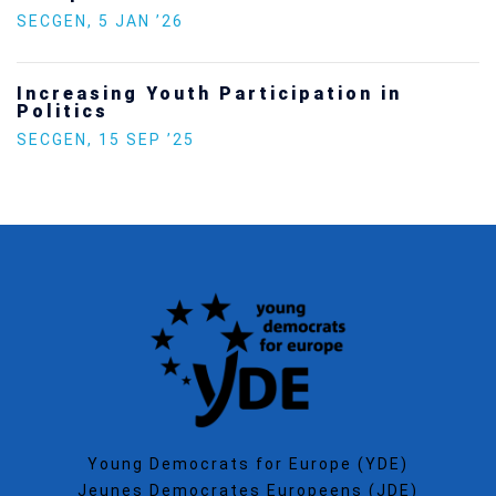
SECGEN
,
5 JAN ’26
Increasing Youth Participation in
Politics
SECGEN
,
15 SEP ’25
Young Democrats for Europe (YDE)
Jeunes Democrates Europeens (JDE)