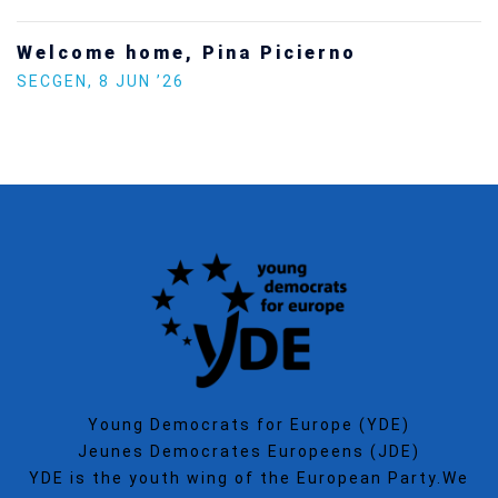
no
Increasing Youth Participat
Politics
SECGEN
,
15 SEP ’25
Young Democrats for Europe (YDE)
Jeunes Democrates Europeens (JDE)
YDE is the youth wing of the European Party.We