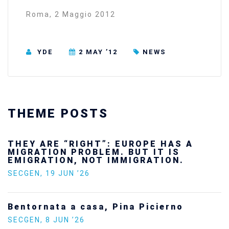
Roma, 2 Maggio 2012
YDE
2 MAY ’12
NEWS
THEME POSTS
 HAS A
Ukraine’s youth are defend
T IS
future — and we will not lo
TION.
SECGEN
,
24 FEB ’26
Statement by the Young De
ierno
Europe on the situation in 
SECGEN
,
5 JAN ’26