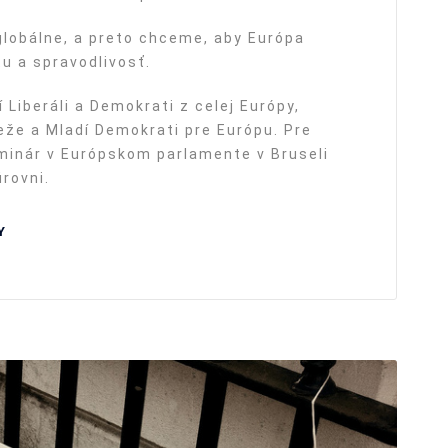
lobálne, a preto chceme, aby Európa
tu a spravodlivosť.
 Liberáli a Demokrati z celej Európy,
eže a Mladí Demokrati pre Európu. Pre
minár v Európskom parlamente v Bruseli
rovni.
Y