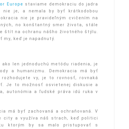
or Europe
staviame demokraciu do jadra
a nie je, a nemala by byť krátkodobou
okracia nie je pravideľným cvičením na
ných, no konštantný smer života, stále
je štít na ochranu nášho životného štýlu.
ť my, keď je napadnutý.
ako len jednoduchú metódu riadenia, je
obody a humanizmu. Demokracia má byť
 rozhodujete vy, je to rovnosť, rovnaká
ť. Je to možnosť osvietenej diskusie a
a, autonómia a ľudské práva idú ruka v
cia má byť zachovaná a ochraňovaná. V
city a využíva náš strach, keď politici
 ku ktorým by sa malo pristupovať s