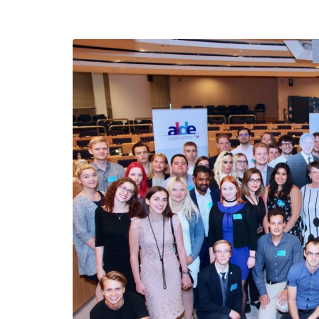
efending
Detention of Enes Hocaoğull
 we will
SECGEN
,
17 AUG ’25
Support for LYMEC and ALDE
party
ng
SECGEN
,
4 MAR ’25
 on the
a
YDE fully support
President Zelens
and the Ukrainian
icipation
heroes
SECGEN
,
1 MAR ’25