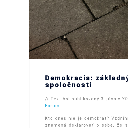
Demokracia: základn
spoločnosti
// Text bol publikovaný 3. júna v
YO
Forum
.
Kto dnes nie je demokrat? Vzdnih
znamená deklarovať o sebe, že s