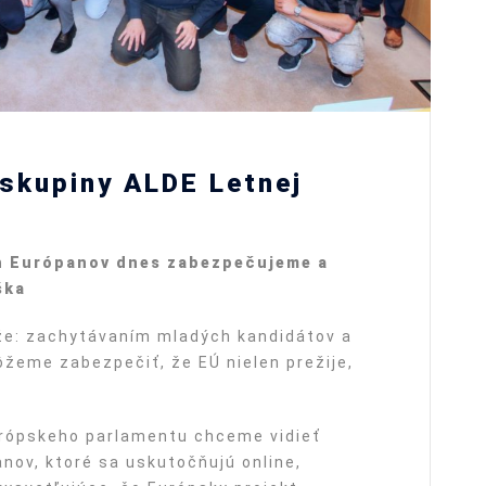
 skupiny ALDE Letnej
h Eur
ó
panov dnes zabezpečujeme a
ška
že: zachytávaním mladých kandidátov a
žeme zabezpečiť, že EÚ nielen prežije,
urópskeho parlamentu chceme vidieť
ov, ktoré sa uskutočňujú online,