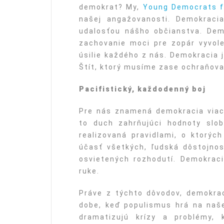
demokrat? My,
Young Democrats f
našej angažovanosti. Demokraci
udalosťou nášho občianstva. Dem
zachovanie moci pre zopár vyvole
úsilie každého z nás. Demokracia 
Štít, ktorý musíme zase ochraňova
Pacifistický, každodenný boj
Pre nás znamená demokracia viac 
to duch zahrňujúci hodnoty sl
realizovaná pravidlami, o ktorých
účasť všetkých, ľudská dôstojnos
osvietených rozhodutí. Demokraci
ruke.
Práve z týchto dôvodov, demokra
dobe, keď populismus hrá na naše 
dramatizujú krízy a problémy,