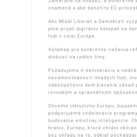
zamerané na mládež, a konkrétne v
znamená a aké benefity EÚ prinies
Ako Mladí Liberáli a Demokrati vy
plne prijali digitálnu kampaň na d
ľudí v celej Európe.
Volámep pre konkrétne riešenia re
diskusií na reálne činy.
Požadujeme e-demokraciu a nadnár
nezamestnanosti mladých ľudí, ino
zabezpečenie dodržiavania zásad p
rovnakým a spravodlivým spôsobo
Chceme inkluzívnu Európu, bojuje
podporujeme vzdelávacie programy
budovanie emočnej inteligencie. 
hraníc, Európu, ktorá chráni občian
bez ohľadu na to, odkiaľ pochádzaj