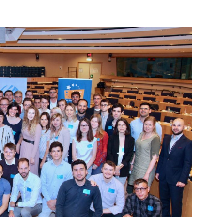
arı
THEY ARE “RIGHT”: EUROPE HAS
A MIGRATION PROBLEM. BUT IT
IS EMIGRATION, NOT
IMMIGRATION.
SECGEN
,
19 JUN ’26
Bentornata a casa, Pina Picierno
SECGEN
,
8 JUN ’26
s
ky
Welcome home, Pina Picierno
SECGEN
,
8 JUN ’26