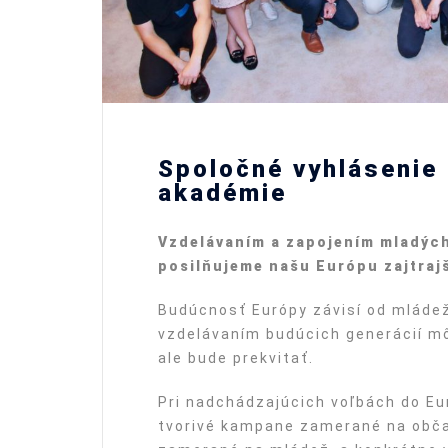
Spoločné vyhlásenie
akadémie
Vzdelávaním a zapojením mladý
c
posilňujeme našu Eur
ó
pu zajtraj
Budúcnosť Európy závisí od mláde
vzdelávaním budúcich generácií mô
ale bude prekvitať.
Pri nadchádzajúcich voľbách do E
tvorivé kampane zamerané na občan