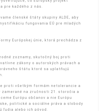
ysvetľujúce, čo Európsky projekt
la pre každého z nás.
zývame členské štáty skupiny ALDE, aby
emystifikáciu fungovania EÚ pre mladých
formy Európskej únie, ktorá prechádza z
odné zoznamy, skutočný boj proti
vatívne zákony o autorských právach a
rávneho štátu ktoré sa uplatňujú
m.
me proti všetkým formám netolerancie a
 zamerané na zručnosti 21. storočia a
Chceme Európu občanov a nie Európu
ske, politické a sociálne práva a slobody
ú ľudia alebo ich pôvod.