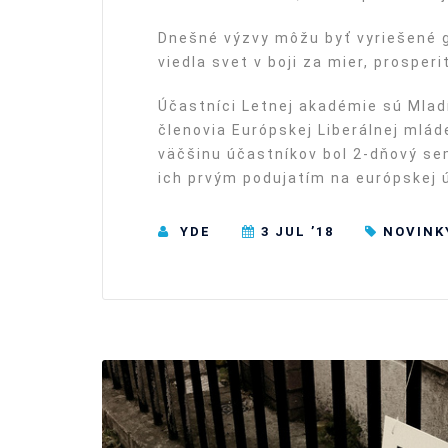
Dnešné výzvy môžu byť vyriešené g
viedla svet v boji za mier, prosperi
Účastníci Letnej akadémie sú Mladí
členovia Európskej Liberálnej mlád
väčšinu účastníkov bol 2-dňový se
ich prvým podujatím na európskej ú
YDE
3 JUL ’18
NOVINK