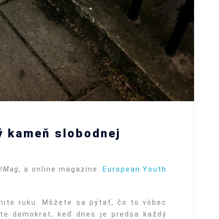
ý kameň slobodnej
!Mag,
a online magazíne
European Youth
nite ruku. Môžete sa pýtať, čo to vôbec
te demokrat, keď dnes je predsa každý