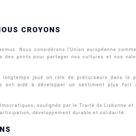
 NOUS CROYONS
Erasmus. Nous considérons l’Union européenne comm
is des ponts pour partager nos cultures et nos va
 longtemps joué un rôle de précurseurs dans le p
nt aidé à développer un sentiment plus fort de 
émocratiques, soulignés par le Traité de Lisbonne et
 participation, développement durable et solidarité.
ONS