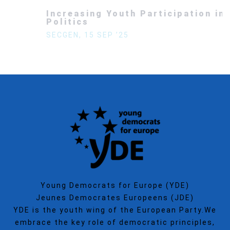
Increasing Youth Participation in
Politics
SECGEN
,
15 SEP ’25
Young Democrats for Europe (YDE)
Jeunes Democrates Europeens (JDE)
YDE is the youth wing of the European Party.We
embrace the key role of democratic principles,