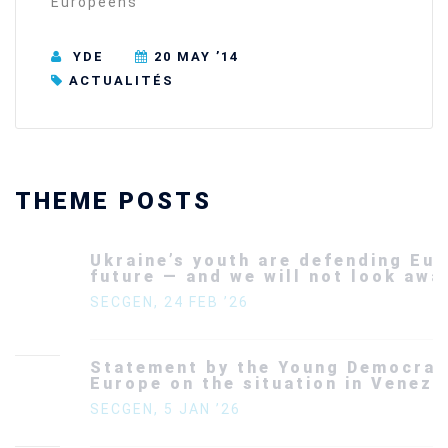
Européens
YDE
20 MAY ’14
ACTUALITÉS
THEME POSTS
Ukraine’s youth are defending Europe’s
future — and we will not look away
SECGEN
,
24 FEB ’26
Statement by the Young Democrats for
Europe on the situation in Venezuela
SECGEN
,
5 JAN ’26