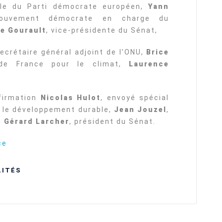
ale du Parti démocrate européen,
Yann
ouvement démocrate en charge du
e Gourault
, vice-présidente du Sénat,
secrétaire général adjoint de l’ONU,
Brice
de France pour le climat,
Laurence
nfirmation
Nicolas Hulot
, envoyé spécial
r le développement durable,
Jean Jouzel
,
t
Gérard Larcher
, président du Sénat.
ce
LITÉS