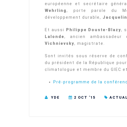
européenne et secrétaire génér
Wehrling
, porte parole du M
développement durable,
Jacquelin
Et aussi
Philippe Douste-Blazy
, 
Lalonde
, ancien ambassadeur 
Vichnievsky
, magistrate.
Sont invités sous réserve de co
du président de la République pou
climatologue et membre du GIEC e
Pré-programme de la conféren
YDE
2 OCT ’15
ACTUA