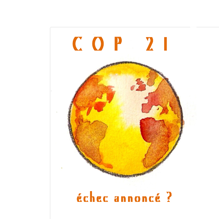
Ukraine’s youth are defendin
Europe’s future — and we wil
not look away
SECGEN
,
24 FEB ’26
Statement by the Young
Democrats for Europe on the
situation in Venezuela
SECGEN
,
5 JAN ’26
Increasing Youth Participati
in Politics
SECGEN
,
15 SEP ’25