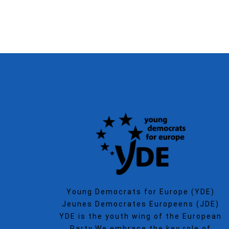
Young Democrats for Europe (YDE)
Jeunes Democrates Europeens (JDE)
YDE is the youth wing of the European
Party.We embrace the key role of