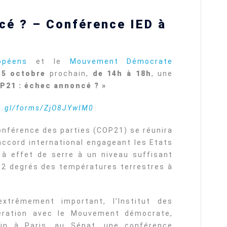
cé ? – Conférence IED à
ropéens
et le
Mouvement Démocrate
15 octobre
prochain,
de 14h à 18h
, une
P21 : échec annoncé ? »
oo.gl/forms/ZjO8JYwIM0
nférence des parties (COP21) se réunira
 accord international engageant les Etats
 à effet de serre à un niveau suffisant
 2 degrés des températures terrestres à
trêmement important, l’Institut des
ération avec le Mouvement démocrate,
ain à Paris, au Sénat, une conférence