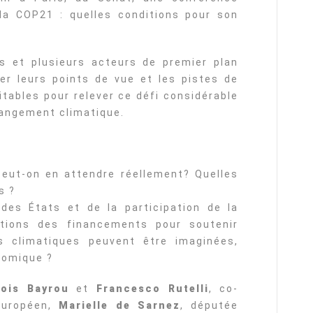
la COP21 : quelles conditions pour son
s et plusieurs acteurs de premier plan
er leurs points de vue et les pistes de
itables pour relever ce défi considérable
hangement climatique.
peut-on en attendre réellement? Quelles
s ?
es États et de la participation de la
vations des financements pour soutenir
s climatiques peuvent être imaginées,
nomique ?
çois Bayrou
et
Francesco Rutelli
, co-
européen,
Marielle de Sarnez
, députée