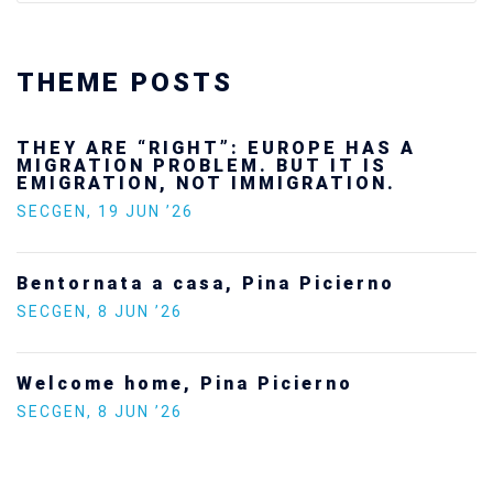
THEME POSTS
Ukraine’s youth are defending Europe’s
future — and we will not look away
SECGEN
,
24 FEB ’26
Statement by the Young Democrats for
Europe on the situation in Venezuela
SECGEN
,
5 JAN ’26
Increasing Youth Participation in
Politics
SECGEN
,
15 SEP ’25