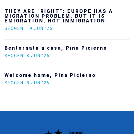
Ukraine’s youth are defending Europe’s
future — and we will not look away
SECGEN
,
24 FEB ’26
Statement by the Young Democrats for
Europe on the situation in Venezuela
SECGEN
,
5 JAN ’26
Increasing Youth Participation in
Politics
SECGEN
,
15 SEP ’25