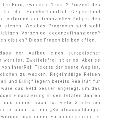
iarden Euro, zwischen 1 und 2 Prozent des
 der die Haushaltsmittel Gegenstand
nd aufgrund der finanziellen Folgen des
ck stehen. Welches Programm wird wohl
iebigen Vorschlag gegenzufinanzieren?
en gibt es? Diese Fragen bleiben offen.
 dass der Aufbau eines europäischer
 wert ist. Zweifelsfrei ist er es. Aber es
 von InterRail Tickets der beste Weg ist,
ndlichen zu wecken. Regelmäßige Reisen
il und Billigfliegern bereits Realität für
n wäre das Geld besser angelegt, um das
sen Finanzierung in den letzten Jahren
t und immer noch für viele Studenten
önnte auch für ein „Berufsausbildungs-
 werden, das unser Europaabgeordneter