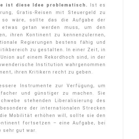
e ist diese Idee problematisch.
Ist es
erung, Gratis-Reisen mit Steuergeld zu
 so wäre, sollte das die Aufgabe der
ls etwas getan werden muss, um den
n, ihren Kontinent zu kennenzulernen,
ionale Regierungen bestens fähig und
itikbereich zu gestalten. In einer Zeit, in
Union auf einem Rekordhoch sind, in der
chwenderische Institution wahrgenommen
ment, ihren Kritikern recht zu geben.
essere Instrumente zur Verfügung, um
infacher und günstiger zu machen. Sie
Schwebe stehenden Liberalisierung des
besondere der internationalen Strecken
ie Mobilität erhöhen will, sollte sie den
ntinent fortsetzen – eine Aufgabe, bei
e sehr gut war.