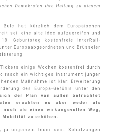
ischen Demokraten ihre Haltung zu diesem
a Bulc hat kürzlich dem Europäischen
reit sei, eine alte Idee aufzugreifen und
8. Geburtstag kostenfreie InterRail-
 unter Europaabgeordneten und Brüsseler
eisterung.
 Tickets einige Wochen kostenfrei durch
o rasch ein wichtiges Instrument junger
tehenden Maßnahme ist klar: Erweiterung
örderung des Europa-Gefühls unter den
sich der Plan von außen betrachtet
raten erachten es aber weder als
, noch als einen wirkungsvollen Weg,
 Mobilität zu erhöhen.
r, ja ungemein teuer sein. Schätzungen