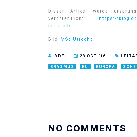
Dieser Artikel wurde ursprüng
veröffentlicht:
https://blog.c
interrail/
Bild:
MSc Utrecht
YDE
28 OCT ’16
LEITA
ERASMUS
EU
EUROPA
SCHE
NO COMMENTS