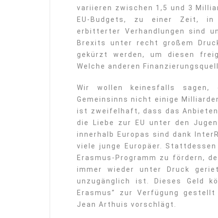
variieren zwischen 1,5 und 3 Mill
EU-Budgets, zu einer Zeit, in
erbitterter Verhandlungen sind u
Brexits unter recht großem Dru
gekürzt werden, um diesen freig
Welche anderen Finanzierungsquell
Wir wollen keinesfalls sagen,
Gemeinsinns nicht einige Milliarden
ist zweifelhaft, dass das Anbieten
die Liebe zur EU unter den Juge
innerhalb Europas sind dank InterRa
viele junge Europäer. Stattdesse
Erasmus-Programm zu fördern, des
immer wieder unter Druck gerie
unzugänglich ist. Dieses Geld k
Erasmus” zur Verfügung gestellt
Jean Arthuis vorschlägt.