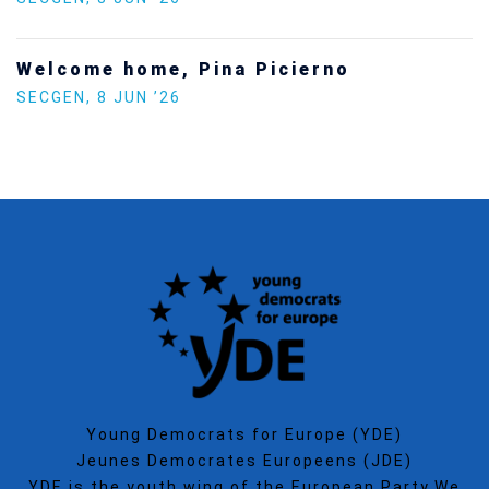
Increasing Youth Participation in
Politics
SECGEN
,
15 SEP ’25
Young Democrats for Europe (YDE)
Jeunes Democrates Europeens (JDE)
YDE is the youth wing of the European Party.We