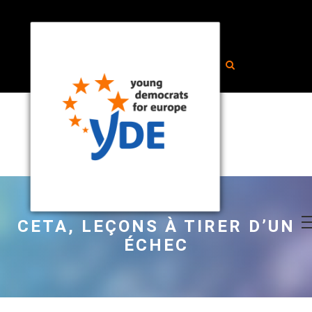
CETA, LEÇONS À TIRER D’UN
ÉCHEC