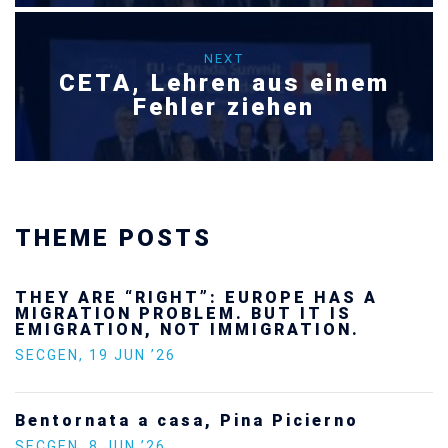
NEXT
CETA, Lehren aus einem
Fehler ziehen
THEME POSTS
Ukraine’s youth are defending Europe’s
future — and we will not look away
SECGEN
,
24 FEB ’26
Statement by the Young Democrats for
Europe on the situation in Venezuela
SECGEN
,
5 JAN ’26