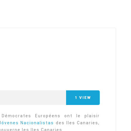
arı
THEY ARE “RIGHT”: EUROPE HAS
A MIGRATION PROBLEM. BUT IT
IS EMIGRATION, NOT
IMMIGRATION.
SECGEN
,
19 JUN ’26
Bentornata a casa, Pina Picierno
SECGEN
,
8 JUN ’26
1
VIEW
s
ky
Welcome home, Pina Picierno
Démocrates Européens ont le plaisir
Jóvenes Nacionalistas
des Iles Canaries,
SECGEN
,
8 JUN ’26
ouverne les Iles Canaries.