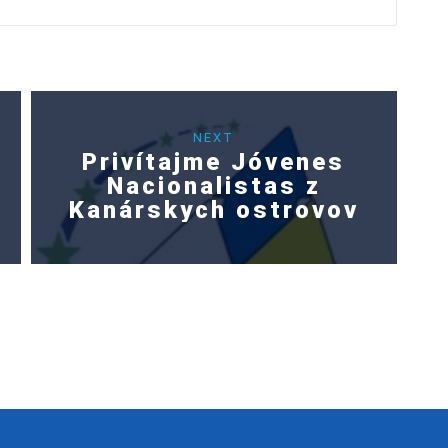
NEXT
Privítajme Jóvenes
Nacionalistas z
Kanárskych ostrovov