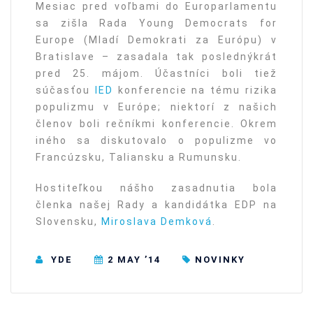
Mesiac pred voľbami do Europarlamentu
sa zišla Rada Young Democrats for
Europe (Mladí Demokrati za Európu) v
Bratislave – zasadala tak poslednýkrát
pred 25. májom. Účastníci boli tiež
súčasťou
IED
konferencie na tému rizika
populizmu v Európe; niektorí z našich
členov boli rečníkmi konferencie. Okrem
iného sa diskutovalo o populizme vo
Francúzsku, Taliansku a Rumunsku.
Hostiteľkou nášho zasadnutia bola
členka našej Rady a kandidátka EDP na
Slovensku,
Miroslava Demková
.
YDE
2 MAY ’14
NOVINKY