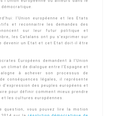
ns l’Union européenne ou ailleurs dans le
té démocratique.
rd’hui: l’Union européenne et les Etats
tifs et reconnaitre les demandes des
ononcent sur leur futur politique et
re, les Catalans ont pu s’exprimer sur
e devenir un Etat et cet Etat doit-il être
ocrates Européens demandent à l’Union
 un climat de dialogue entre l’Espagne et
atalogne à achever son processus de
 de conséquences légales, il représente
é d’expression des peuples européens et
ire pour définir comment mieux prendre
 et les cultures européennes.
e question, vous pouvez lire la motion
 2014 sur la
résolution démocratique de