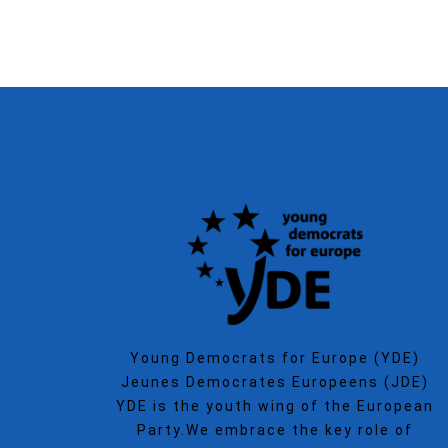
Young Democrats for Europe (YDE)
Jeunes Democrates Europeens (JDE)
YDE is the youth wing of the European
Party.We embrace the key role of