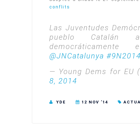
conflits
Las Juventudes Demócr
pueblo Catalán 
democráticamente
@JNCatalunya
#9N201
— Young Dems for EU
8, 2014
YDE
12 NOV ’14
ACTUA