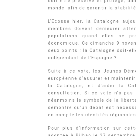
doit être préservé et protégé, da
monde, afin de garantir la stabili
L’Ecosse hier, la Catalogne aujou
membres doivent demeurer atten
populations quand elles se pr
économique. Ce dimanche 9 novemb
deux points : la Catalogne doit-ell
indépendant de l’Espagne ?
Suite à ce vote, les Jeunes Dém
européenne d’assurer et maintenir
la Catalogne, et d’aider la C
consultation. Si ce vote n’a pas
néanmoins le symbole de la libert
démontre qu’un débat est nécessa
en compte les identités régionales
Pour plus d’information sur cett
adoptée à Bilbao le 27 septembre