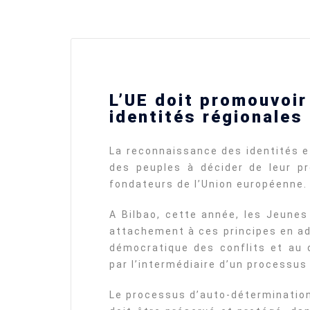
Ukraine’s youth are defendin
L’UE doit promouvoir
Europe’s future — and we wil
not look away
identités régionales
SECGEN
,
24 FEB ’26
La reconnaissance des identités et
des peuples à décider de leur pr
Statement by the Young
Democrats for Europe on the
fondateurs de l’Union européenne.
situation in Venezuela
SECGEN
,
5 JAN ’26
A Bilbao, cette année, les Jeune
attachement à ces principes en ad
démocratique des conflits et au d
Increasing Youth Participati
par l’intermédiaire d’un processu
in Politics
SECGEN
,
15 SEP ’25
Le processus d’auto-détermination 