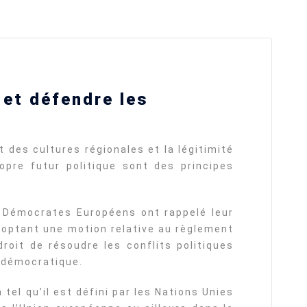
g
Detention of Enes Hocaoğulları
 et défendre les
l
SECGEN
,
17 AUG ’25
Support for LYMEC and ALDE
 des cultures régionales et la légitimité
party
opre futur politique sont des principes
SECGEN
,
4 MAR ’25
s Démocrates Européens ont rappelé leur
YDE fully supports
optant une motion relative au règlement
President Zelensky
and the Ukrainian
roit de résoudre les conflits politiques
on
heroes
s démocratique.
SECGEN
,
1 MAR ’25
tel qu’il est défini par les Nations Unies