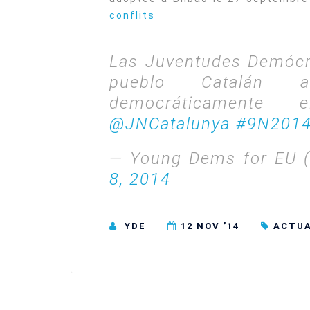
conflits
Las Juventudes Demócr
pueblo Catalán 
democráticamente
@JNCatalunya
#9N201
— Young Dems for EU
8, 2014
YDE
12 NOV ’14
ACTUA