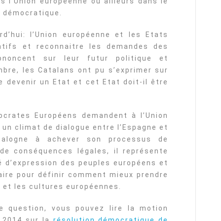
ns l’Union européenne ou ailleurs dans le
té démocratique.
rd’hui: l’Union européenne et les Etats
tifs et reconnaitre les demandes des
ononcent sur leur futur politique et
re, les Catalans ont pu s’exprimer sur
e devenir un Etat et cet Etat doit-il être
ocrates Européens demandent à l’Union
 un climat de dialogue entre l’Espagne et
atalogne à achever son processus de
 de conséquences légales, il représente
é d’expression des peuples européens et
ire pour définir comment mieux prendre
 et les cultures européennes.
e question, vous pouvez lire la motion
 2014 sur la
résolution démocratique de