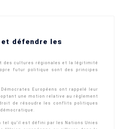
g
Detention of Enes Hocaoğulları
 et défendre les
l
SECGEN
,
17 AUG ’25
Support for LYMEC and ALDE
 des cultures régionales et la légitimité
party
opre futur politique sont des principes
SECGEN
,
4 MAR ’25
s Démocrates Européens ont rappelé leur
YDE fully supports
optant une motion relative au règlement
President Zelensky
and the Ukrainian
roit de résoudre les conflits politiques
on
heroes
s démocratique.
SECGEN
,
1 MAR ’25
tel qu’il est défini par les Nations Unies