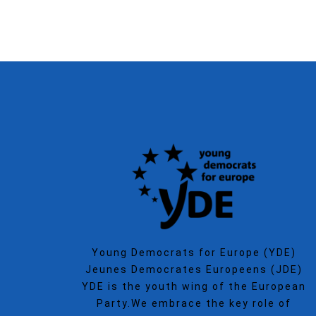
Young Democrats for Europe (YDE)
Jeunes Democrates Europeens (JDE)
YDE is the youth wing of the European
Party.We embrace the key role of