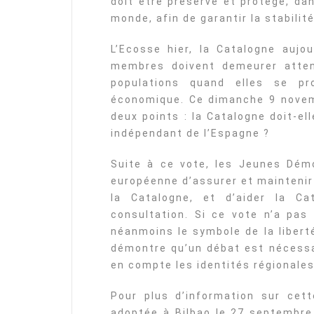
doit être préservé et protégé, da
monde, afin de garantir la stabili
L’Ecosse hier, la Catalogne aujou
membres doivent demeurer atten
populations quand elles se pr
économique. Ce dimanche 9 novemb
deux points : la Catalogne doit-ell
indépendant de l’Espagne ?
Suite à ce vote, les Jeunes Dém
européenne d’assurer et maintenir
la Catalogne, et d’aider la C
consultation. Si ce vote n’a pas
néanmoins le symbole de la libert
démontre qu’un débat est nécessa
en compte les identités régionales
Pour plus d’information sur cett
adoptée à Bilbao le 27 septembre