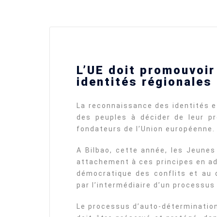
Ukraine’s youth are defendin
L’UE doit promouvoir
Europe’s future — and we wil
not look away
identités régionales
SECGEN
,
24 FEB ’26
La reconnaissance des identités et
des peuples à décider de leur pr
Statement by the Young
Democrats for Europe on the
fondateurs de l’Union européenne.
situation in Venezuela
SECGEN
,
5 JAN ’26
A Bilbao, cette année, les Jeune
attachement à ces principes en ad
démocratique des conflits et au d
Increasing Youth Participati
par l’intermédiaire d’un processu
in Politics
SECGEN
,
15 SEP ’25
Le processus d’auto-détermination 