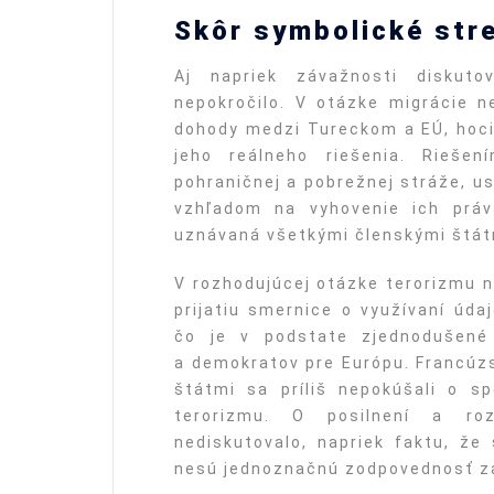
Skôr symbolické stre
Aj napriek závažnosti diskut
nepokročilo. V otázke migrácie n
dohody medzi Tureckom a EÚ, hoci
jeho reálneho riešenia. Rieše
pohraničnej a pobrežnej stráže, u
vzhľadom na vyhovenie ich prá
uznávaná všetkými členskými štát
V rozhodujúcej otázke terorizmu 
prijatiu smernice o využívaní úd
čo je v podstate zjednodušené 
a demokratov pre Európu. Francúz
štátmi sa príliš nepokúšali o s
terorizmu. O posilnení a roz
nediskutovalo, napriek faktu, že 
nesú jednoznačnú zodpovednosť za