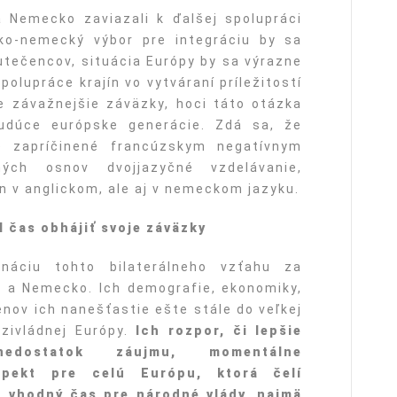
 Nemecko zaviazali k ďalšej spolupráci
ko-nemecký výbor pre integráciu by sa
 utečencov, situácia Európy by sa výrazne
spolupráce krajín vo vytváraní príležitostí
e závažnejšie záväzky, hoci táto otázka
udúce európske generácie. Zdá sa, že
e zapríčinené francúzskym negatívnym
ých osnov dvojjazyčné vzdelávanie,
 v anglickom, ale aj v nemeckom jazyku.
l č
as obh
ájiť svoje záväzky
náciu tohto bilaterálneho vzťahu za
 a Nemecko. Ich demografie, ekonomiky,
lenov ich nanešťastie ešte stále do veľkej
zivládnej Európy.
Ich rozpor, či lepšie
dostatok záujmu, momentálne
spekt pre celú Európu, ktorá čelí
je vhodný čas pre národné vlády, najmä