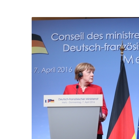
efending
Detention of Enes Hocaoğull
 we will
SECGEN
,
17 AUG ’25
Support for LYMEC and ALDE
party
ng
SECGEN
,
4 MAR ’25
 on the
a
YDE fully support
President Zelens
and the Ukrainian
icipation
heroes
SECGEN
,
1 MAR ’25