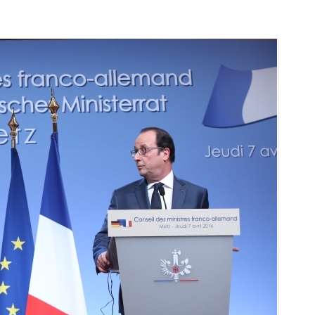
arı
THEY ARE “RIGHT”: EUROPE HAS
A MIGRATION PROBLEM. BUT IT
IS EMIGRATION, NOT
IMMIGRATION.
SECGEN
,
19 JUN ’26
Bentornata a casa, Pina Picierno
SECGEN
,
8 JUN ’26
s
ky
Welcome home, Pina Picierno
SECGEN
,
8 JUN ’26