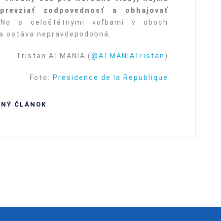
revziať zodpovednosť a obhajovať
o s celoštátnymi voľbami v oboch
va ostáva nepravdepodobná.
Tristan ATMANIA (
@ATMANIATristan
)
Foto:
Présidence de la République
BNÝ ČLÁNOK