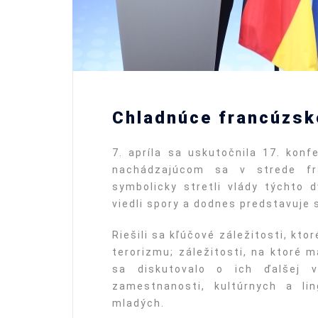
Chladnúce francúzs
7. apríla sa uskutočnila 17. konf
nachádzajúcom sa v strede fr
symbolicky stretli vlády týchto
viedli spory a dodnes predstavuje 
Riešili sa kľúčové záležitosti, kt
terorizmu; záležitosti, na ktoré m
sa diskutovalo o ich ďalšej v
zamestnanosti, kultúrnych a li
mladých.