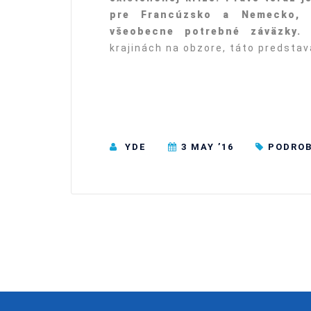
pre Francúzsko a Nemecko, p
všeobecne potrebné záväzky.
N
krajinách na obzore, táto predsta
YDE
3 MAY ’16
PODRO