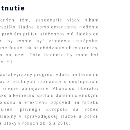
tnutie
ovaných tém, zasadnutie vlády nikam
evzišlo žiadne komplementárne riešenie
 problém prílivu utečencov má ďaleko od
ním by mohlo byť zriadenie európskej
smerňujúc tak prichádzajúcich migrantov,
va na azyl. Táto hodnota by mala byť
mi EÚ.
nastal výrazný progres, vďaka nedávnemu
ajov z osobných záznamov o cestujúcich,
znenie obhajované Alianciou liberálov
sko a Nemecko spolu s ďalšími členskými
poločnú a efektívnu odpoveď na hrozbu
šírení privilégií Europolu sa vôbec
slabiny v spravodajskej službe a polícii
 útoky v rokoch 2015 a 2016.