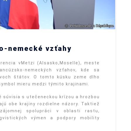
ko-nemecké vzťahy
erencia vMetzi (Alsasko,Moselle), meste
ancúzsko-nemeckých vzťahov, kde sa
 dvoch štátov. O tomto kúsku zeme dlho
symbol mieru medzi týmito krajinami.
oré súvisia s utečeneckou krízou a hrozbou
ajú obe krajiny rozdielne názory. Taktiež
zájomnej spolupráci v oblasti rastu,
ngvistických výmen a podpory mobility