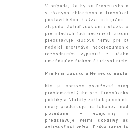
V prípade, že by sa Francúzsko a
v rôznych oblastiach a francúzs
postavil čelom k výzve integrácie
zlepšila. Zatiaľ však ani v otázke 
pre mladých ľudí neuzniesli žiadn
predstavuje kľúčovú tému pre b
naďalej pretrváva nedorozumeni
rozhodnutím vypustiť z učebn
umožňujúce žiakom študovať nielen
Pre Francúzsko a Nemecko nasta
Nie je správne považovať stag
problematický iba pre Francúzsko
politiky a štatúty zakladajúcich č
miery predurčujú na ťahúňov med
povedané – vzájomný ne
predstavuje veľmi škodlivý a
existenčnej kríze. Práve teraz 