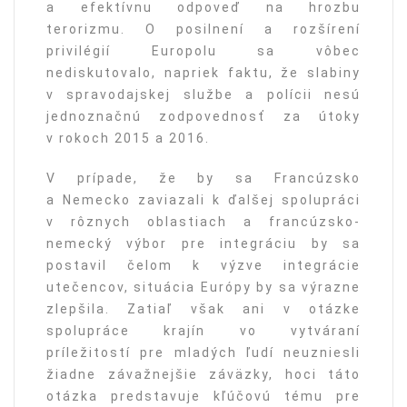
a efektívnu odpoveď na hrozbu
terorizmu. O posilnení a rozšírení
privilégií Europolu sa vôbec
nediskutovalo, napriek faktu, že slabiny
v spravodajskej službe a polícii nesú
jednoznačnú zodpovednosť za útoky
v rokoch 2015 a 2016.
V prípade, že by sa Francúzsko
a Nemecko zaviazali k ďalšej spolupráci
v rôznych oblastiach a francúzsko-
nemecký výbor pre integráciu by sa
postavil čelom k výzve integrácie
utečencov, situácia Európy by sa výrazne
zlepšila. Zatiaľ však ani v otázke
spolupráce krajín vo vytváraní
príležitostí pre mladých ľudí neuzniesli
žiadne závažnejšie záväzky, hoci táto
otázka predstavuje kľúčovú tému pre