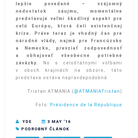
lepšie povedané – vzájomný
nedostatok záujmu, momentálne
predstavuje veľmi škodlivý aspekt pre
celú Európu, ktorá čelí existenčnej
kríze. Práve teraz je vhodný čas pre
národné vlády, najmä pre Francúzsko
a Nemecko, prevziať zodpovednosť
a obhajovať všeobecne potrebné
záväzky.
No s celoštátnymi voľbami
v oboch krajinách na obzore, táto
predstava ostáva nepravdepodobná.
Tristan ATMANIA (
@ATMANIATristan
)
Foto:
Présidence de la République
YDE
3 MAY ’16
PODROBNÝ ČLÁNOK