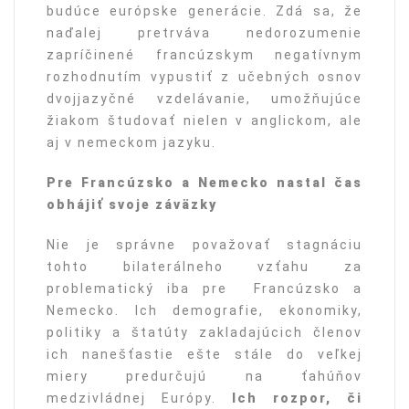
budúce európske generácie. Zdá sa, že
naďalej pretrváva nedorozumenie
zapríčinené francúzskym negatívnym
rozhodnutím vypustiť z učebných osnov
dvojjazyčné vzdelávanie, umožňujúce
žiakom študovať nielen v anglickom, ale
aj v nemeckom jazyku.
Pre Francúzsko a Nemecko nastal č
as
obh
ájiť svoje záväzky
Nie je správne považovať stagnáciu
tohto bilaterálneho vzťahu za
problematický iba pre Francúzsko a
Nemecko. Ich demografie, ekonomiky,
politiky a štatúty zakladajúcich členov
ich nanešťastie ešte stále do veľkej
miery predurčujú na ťahúňov
medzivládnej Európy.
Ich rozpor, či