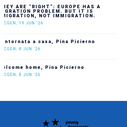
Ukraine’s youth are defending Europe’s
future — and we will not look away
SECGEN
,
24 FEB ’26
Statement by the Young Democrats for
Europe on the situation in Venezuela
SECGEN
,
5 JAN ’26
Increasing Youth Participation in
Politics
SECGEN
,
15 SEP ’25