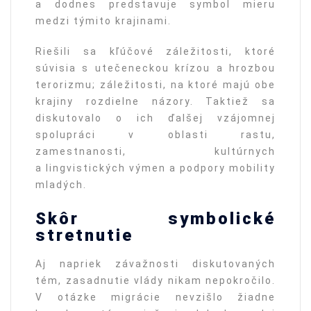
a dodnes predstavuje symbol mieru
medzi týmito krajinami.
Riešili sa kľúčové záležitosti, ktoré
súvisia s utečeneckou krízou a hrozbou
terorizmu; záležitosti, na ktoré majú obe
krajiny rozdielne názory. Taktiež sa
diskutovalo o ich ďalšej vzájomnej
spolupráci v oblasti rastu,
zamestnanosti, kultúrnych
a lingvistických výmen a podpory mobility
mladých.
Skôr symbolické
stretnutie
Aj napriek závažnosti diskutovaných
tém, zasadnutie vlády nikam nepokročilo.
V otázke migrácie nevzišlo žiadne