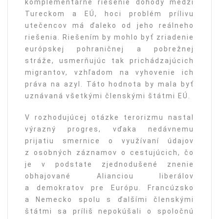
komplementárne riešenie dohody medzi
Tureckom a EÚ, hoci problém prílivu
utečencov má ďaleko od jeho reálneho
riešenia. Riešením by mohlo byť zriadenie
európskej pohraničnej a pobrežnej
stráže, usmerňujúc tak prichádzajúcich
migrantov, vzhľadom na vyhovenie ich
práva na azyl. Táto hodnota by mala byť
uznávaná všetkými členskými štátmi EÚ.
V rozhodujúcej otázke terorizmu nastal
výrazný progres, vďaka nedávnemu
prijatiu smernice o využívaní údajov
z osobných záznamov o cestujúcich, čo
je v podstate zjednodušené znenie
obhajované Alianciou liberálov
a demokratov pre Európu. Francúzsko
a Nemecko spolu s ďalšími členskými
štátmi sa príliš nepokúšali o spoločnú