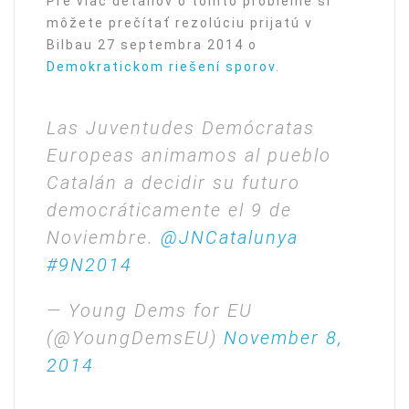
Pre viac detailov o tomto probléme si
môžete prečítať rezolúciu prijatú v
Bilbau 27 septembra 2014 o
Demokratickom riešení sporov
.
Las Juventudes Demócratas
Europeas animamos al pueblo
Catalán a decidir su futuro
democráticamente el 9 de
Noviembre.
@JNCatalunya
#9N2014
— Young Dems for EU
(@YoungDemsEU)
November 8,
2014