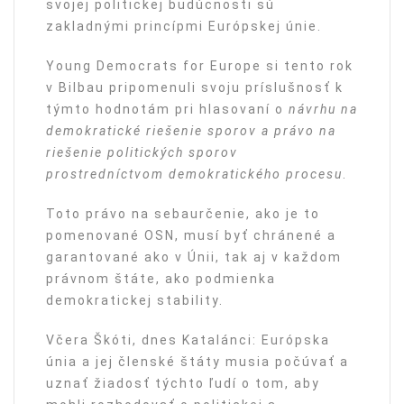
svojej politickej budúcnosti sú
zakladnými princípmi Európskej únie.
Young Democrats for Europe si tento rok
v Bilbau pripomenuli svoju príslušnosť k
týmto hodnotám pri hlasovaní o
návrhu na
demokratické riešenie sporov a právo na
riešenie politických sporov
prostredníctvom demokratického procesu
.
Toto právo na sebaurčenie, ako je to
pomenované OSN, musí byť chránené a
garantované ako v Únii, tak aj v každom
právnom štáte, ako podmienka
demokratickej stability.
Včera Škóti, dnes Katalánci: Európska
únia a jej členské štáty musia počúvať a
uznať žiadosť týchto ľudí o tom, aby