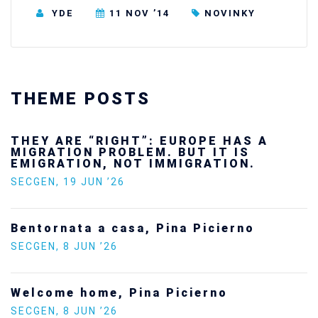
YDE
11 NOV ’14
NOVINKY
THEME POSTS
”: EUROPE HAS A
Ukraine’s youth a
EM. BUT IT IS
future — and we w
T IMMIGRATION.
SECGEN
,
24 FEB ’26
Statement by the
, Pina Picierno
Europe on the sit
SECGEN
,
5 JAN ’26
na Picierno
Increasing Youth 
Politics