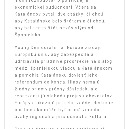
mohli rozhodovať o politickej a
ekonomickej budúcnosti. Včera sa
Kataláncov pýtali dve otázky: či chcú,
aby Katalánsko bolo štátom a či chcú,
aby bol tento štát nezávislým od
Španielska.
Young Democrats for Europe žiadajú
Európsku úniu, aby zabezpečila a
udržiavala priaznivé prostredie na dialóg
medzi španielskou vládou a Katalánskom,
a pomohla Katalánsku doviesť jeho
referendum do konca. Hlasy nemajú
žiadny priamy právny dôsledok, ale
reprezentujú slobodu prejavu obyvateľov
Európy a ukazujú potrebu väčšej diskusie
o o tom ako môže byť braná viac do
úvahy regionálna príslušnosť a kultúra.