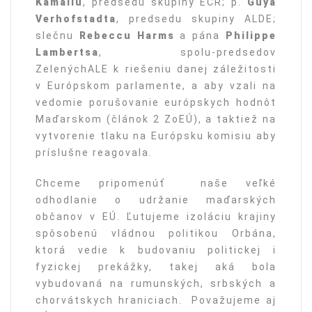
Kamallu
, predsedu skupiny ECR; p.
Guya
Verhofstadta
, predsedu skupiny ALDE;
slečnu
Rebeccu Harms
a pána
Philippe
Lambertsa
, spolu-predsedov
ZelenýchALE k riešeniu danej záležitosti
v Európskom parlamente, a aby vzali na
vedomie porušovanie európskych hodnôt
Maďarskom (článok 2 ZoEÚ), ​​a taktiež na
vytvorenie tlaku na Európsku komisiu aby
príslušne reagovala.
Chceme pripomenúť naše veľké
odhodlanie o udržanie maďarských
občanov v EÚ. Ľutujeme izoláciu krajiny
spôsobenú vládnou politikou Orbána,
ktorá vedie k budovaniu politickej i
fyzickej prekážky, takej aká bola
vybudovaná na rumunských, srbských a
chorvátskych hraniciach. Považujeme aj