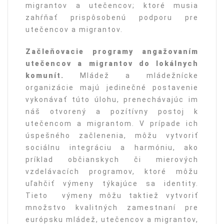
migrantov a utečencov; ktoré musia
zahŕňať prispôsobenú podporu pre
utečencov a migrantov.
Začleňovacie programy angažovaním
utečencov a migrantov do lokálnych
komunít.
Mládež a mládežnícke
organizácie majú jedinečné postavenie
vykonávať túto úlohu, prenechávajúc im
náš otvorený a pozítívny postoj k
utečencom a migrantom. V prípade ich
úspešného začlenenia, môžu vytvoriť
sociálnu integráciu a harmóniu, ako
príklad občianskych či mierových
vzdelávacích programov, ktoré môžu
uľahčiť výmeny týkajúce sa identity.
Tieto výmeny môžu taktiež vytvoriť
množstvo kvalitných zamestnaní pre
európsku mládež, utečencov a migrantov,