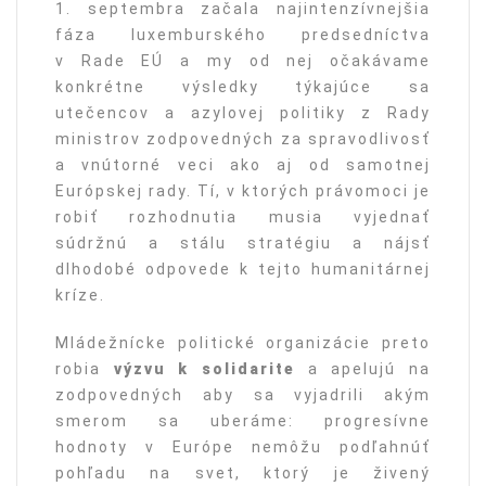
1. septembra začala najintenzívnejšia
fáza luxemburského predsedníctva
v Rade EÚ a my od nej očakávame
konkrétne výsledky týkajúce sa
utečencov a azylovej politiky z Rady
ministrov zodpovedných za spravodlivosť
a vnútorné veci ako aj od samotnej
Európskej rady. Tí, v ktorých právomoci je
robiť rozhodnutia musia vyjednať
súdržnú a stálu stratégiu a nájsť
dlhodobé odpovede k tejto humanitárnej
kríze.
Mládežnícke politické organizácie preto
robia
výzvu k solidarite
a apelujú na
zodpovedných aby sa vyjadrili akým
smerom sa uberáme: progresívne
hodnoty v Európe nemôžu podľahnúť
pohľadu na svet, ktorý je živený