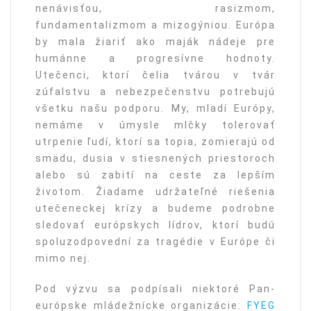
nenávisťou, rasizmom,
fundamentalizmom a mizogýniou. Európa
by mala žiariť ako maják nádeje pre
humánne a progresívne hodnoty.
Utečenci, ktorí čelia tvárou v tvár
zúfalstvu a nebezpečenstvu potrebujú
všetku našu podporu. My, mladí Európy,
nemáme v úmysle mlčky tolerovať
utrpenie ľudí, ktorí sa topia, zomierajú od
smädu, dusia v stiesnených priestoroch
alebo sú zabití na ceste za lepším
životom. Žiadame udržateľné riešenia
utečeneckej krízy a budeme podrobne
sledovať európskych lídrov, ktorí budú
spoluzodpovední za tragédie v Európe či
mimo nej.
Pod výzvu sa podpísali niektoré Pan-
európske mládežnícke organizácie:
FYEG