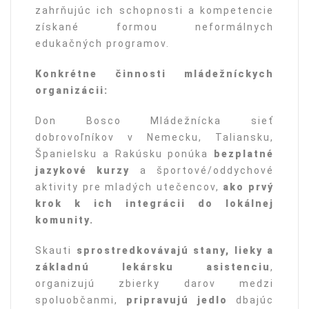
zahrňujúc ich schopnosti a kompetencie
získané formou neformálnych
edukačných programov.
Konkrétne činnosti mládežníckych
organizácii:
Don Bosco Mládežnícka sieť
dobrovoľníkov v Nemecku, Taliansku,
Španielsku a Rakúsku ponúka
bezplatné
jazykové kurzy
a športové/oddychové
aktivity pre mladých utečencov,
ako prvý
krok k ich integrácii do lokálnej
komunity.
Skauti
sprostredkovávajú stany, lieky a
základnú lekársku asistenciu
,
organizujú zbierky darov medzi
spoluobčanmi,
pripravujú jedlo
dbajúc