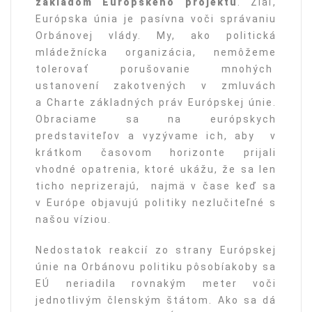
základom Európskeho projektu
. Žiaľ,
Európska únia je pasívna voči správaniu
Orbánovej vlády. My, ako politická
mládežnícka organizácia, nemôžeme
tolerovať porušovanie mnohých
ustanovení zakotvených v zmluvách
a Charte základných práv Európskej únie.
Obraciame sa na európskych
predstaviteľov a vyzývame ich, aby v
krátkom časovom horizonte prijali
vhodné opatrenia, ktoré ukážu, že sa len
ticho neprizerajú, najmä v čase keď sa
v Európe objavujú politiky nezlučiteľné s
našou víziou.
Nedostatok reakcií zo strany Európskej
únie na Orbánovu politiku pôsobíakoby sa
EÚ neriadila rovnakým meter voči
jednotlivým členským štátom. Ako sa dá