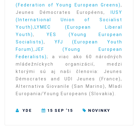
(Federation of Young European Greens)
,
Jeunes Démocrates Européens,
IUSY
(International Union of Socialist
Youth)
,
LYMEC (European Liberal
Youth)
,
YES (Young European
Socialists)
,
YFJ (European Youth
Forum)
,
JEF (Young European
Federalists)
; a viac ako 60 národných
mládežníckych organizácií, medzi
ktorými sú aj naši členovia: Jeunes
Démocrates and UDI Jeunes (France),
Alternativa Giovanile (San Marino), Mladi
Europania/Young Europeans (Slovakia).
YDE
15 SEP ’15
NOVINKY