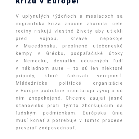
krízu v Európe!
V uplynulých týždňoch a mesiacoch sa
migrantská kríza značne zhoršila: celé
rodiny riskujú vlastné životy aby utiekli
pred vojnou, krvavé nepokoje
v Macedónsku, preplnené utečeneské
kempy v Grécku, podpaľačské útoky
v Nemecku, desiatky udusených ľudí
v nákladnom aute – to sú len niektoré
prípady, ktoré šokovali verejnosť.
Mládežnícke politické organizácie
v Európe podrobne moniturujú vývoj a sú
nim znepokojené. Chceme zaujať jasné
stanovisko proti týmto zhoršujúcim sa
ľudským podmienkam: Európska únia
musí konať a potrebuje v tomto procese
prevziať zodpovednosť.