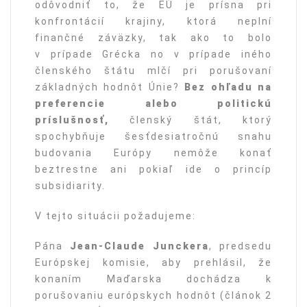
odôvodniť to, že EÚ je prísna pri
konfrontácií krajiny, ktorá neplní
finančné záväzky, tak ako to bolo
v prípade Grécka no v prípade iného
členského štátu mlčí pri porušovaní
základných hodnôt Únie?
Bez ohľadu na
preferencie alebo politickú
príslušnosť,
členský štát, ktorý
spochybňuje šesťdesiatročnú snahu
budovania Európy nemôže konať
beztrestne ani pokiaľ ide o princíp
subsidiarity.
V tejto situácii požadujeme:
Pána
Jean-Claude Junckera
, predsedu
Európskej komisie, aby prehlásil, že
konaním Maďarska dochádza k
porušovaniu európskych hodnôt (článok 2