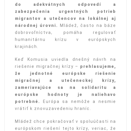
do adekvátnych odpovedí a
zabezpečenia urgentných potrieb
migrantov a utečencov na lokálnej aj
národnej úrovni.
Mládež, často na báze
dobrovoľníctva, pomáha regulovať
humanitárnu krízu v európskych
krajinách.
Keď Komusia uviedla dnešný návrh na
riešenie migračnej krízy –
prehlasujeme,
že jednotné európske riešenie
migračnej a utečeneckej krízy,
zameriavajúce sa na solidaritu a
európske hodnoty je naliehavo
potrebné.
Európa sa nemôže a nesmie
vrátiť k znovuzavedeniu hraníc.
Mládež chce pokračovať v spoluúčasti na
európskom riešení tejto krízy, veriac, že