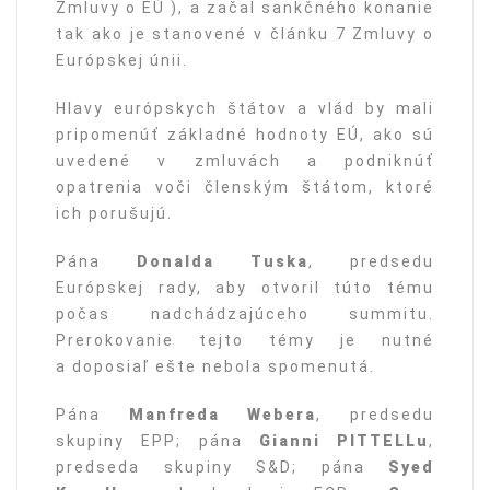
Zmluvy o EÚ ), ​​a začal sankčného konanie
tak ako je stanovené v článku 7 Zmluvy o
Európskej únii.
Hlavy európskych štátov a vlád by mali
pripomenúť základné hodnoty EÚ, ako sú
uvedené v zmluvách a podniknúť
opatrenia voči členským štátom, ktoré
ich porušujú.
Pána
Donalda Tuska
, predsedu
Európskej rady, aby otvoril túto tému
počas nadchádzajúceho summitu.
Prerokovanie tejto témy je nutné
a doposiaľ ešte nebola spomenutá.
Pána
Manfreda Webera
, predsedu
skupiny EPP; pána
Gianni PITTELLu
,
predseda skupiny S&D; pána
Syed