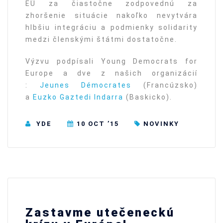
EÚ za čiastočne zodpovednú za
zhoršenie situácie nakoľko nevytvára
hlbšiu integráciu a podmienky solidarity
medzi členskými štátmi dostatočne.
Výzvu podpísali Young Democrats for
Europe a dve z našich organizácií
:
Jeunes Démocrates
(Francúzsko)
a
Euzko Gaztedi Indarra
(Baskicko).
YDE
10 OCT ’15
NOVINKY
Zastavme utečeneckú