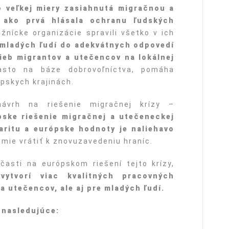
 veľkej miery zasiahnutá migračnou a
ako prvá hlásala ochranu ľudských
nícke organizácie spravili všetko v ich
 mladých ľudí do adekvátnych odpovedí
ieb migrantov a utečencov na lokálnej
asto na báze dobrovoľníctva, pomáha
pskych krajinách.
ávrh na riešenie migračnej krízy –
pske riešenie migračnej a utečeneckej
daritu a európske hodnoty je naliehavo
mie vrátiť k znovuzavedeniu hraníc.
asti na európskom riešení tejto krízy,
 vytvorí viac kvalitných pracovných
 a utečencov, ale aj pre mladých ľudí.
 nasledujúce: