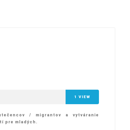
arı
THEY ARE “RIGHT”: EUROPE HAS
A MIGRATION PROBLEM. BUT IT
IS EMIGRATION, NOT
IMMIGRATION.
SECGEN
,
19 JUN ’26
Bentornata a casa, Pina Picierno
SECGEN
,
8 JUN ’26
1
VIEW
s
ky
Welcome home, Pina Picierno
utečencov / migrantov a vytváranie
tí pre mladých.
SECGEN
,
8 JUN ’26