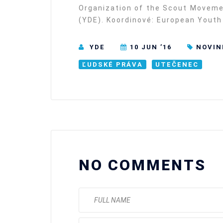
Organization of the Scout Movem
(YDE). Koordinové: European Youth
YDE
10 JUN ’16
NOVIN
ĽUDSKÉ PRÁVA
UTEČENEC
NO COMMENTS