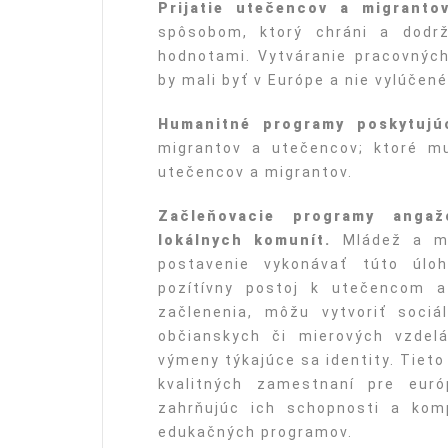
Prijatie utečencov a migranto
spôsobom, ktorý chráni a dodr
hodnotami. Vytváranie pracovných 
by mali byť v Európe a nie vylúčené
Humanitné programy poskytujú
migrantov a utečencov; ktoré m
utečencov a migrantov.
Začleňovacie programy anga
lokálnych komunít.
Mládež a ml
postavenie vykonávať túto úlo
pozítívny postoj k utečencom 
začlenenia, môžu vytvoriť sociá
občianskych či mierových vzdel
výmeny týkajúce sa identity. Tiet
kvalitných zamestnaní pre eur
zahrňujúc ich schopnosti a kom
edukačných programov.