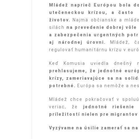
Mládež naprieč Európou bola do
utečeneckou krízou, a často 
životov.
Najmä občianske a mládež
silách
na prevedenie dobrej vôle
a zabezpečenia urgentných potr
aj národnej úrovni.
Mládež, č
regulovať humanitárnu krízu v euró
Keď Komusia uviedla dnešný n
prehlasujeme, že jednotné euró
krízy, zameriavajúce sa na soli
potrebné.
Európa sa nemôže a nes
Mládež chce pokračovať v spoluúč
veriac, že
jednotné riešenie
príležitostí nielen pre migrantov
Vyzývame na úsilie zamerať sa na