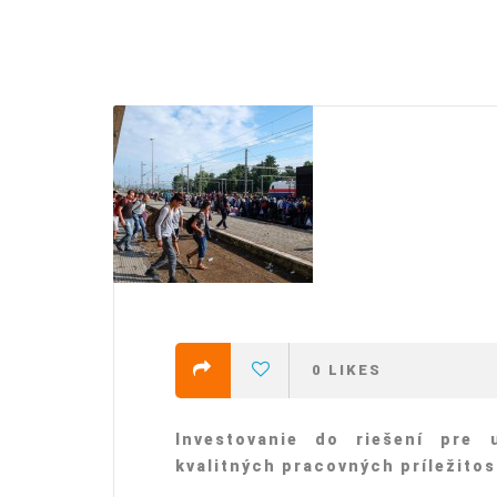
efending
Detention of Enes Hocaoğull
 we will
SECGEN
,
17 AUG ’25
Support for LYMEC and ALDE
party
ng
SECGEN
,
4 MAR ’25
 on the
a
0
LIKES
YDE fully support
President Zelens
and the Ukrainian
Investovanie do riešení pre 
icipation
heroes
kvalitných pracovných príležitos
SECGEN
,
1 MAR ’25