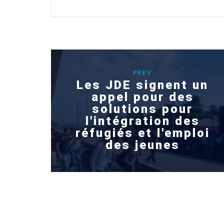
PREV
Les JDE signent un
appel pour des
solutions pour
l'intégration des
réfugiés et l'emploi
des jeunes