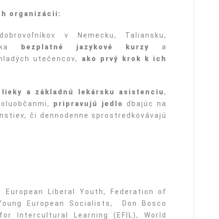
h organizácii:
obrovoľníkov v Nemecku, Taliansku,
núka
bezplatné jazykové kurzy
a
 mladých utečencov,
ako prvý krok k ich
 lieky a základnú lekársku asistenciu
,
spoluobčanmi,
pripravujú jedlo
dbajúc na
stiev, či dennodenne sprostredkovávajú
, European Liberal Youth, Federation of
Young European Socialists, Don Bosco
or Intercultural Learning (EFIL), World