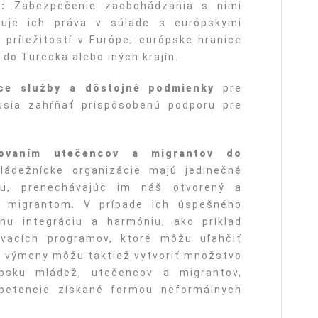
v:
Zabezpečenie zaobchádzania s nimi
žuje ich práva v súlade s európskymi
príležitostí v Európe; európske hranice
 do Turecka alebo iných krajín.
ce služby a dôstojné podmienky
pre
usia zahŕňať prispôsobenú podporu pre
žovaním utečencov a migrantov do
ádežnícke organizácie majú jedinečné
hu, prenechávajúc im náš otvorený a
a migrantom. V prípade ich úspešného
lnu integráciu a harmóniu, ako príklad
ávacích programov, ktoré môžu uľahčiť
o výmeny môžu taktiež vytvoriť množstvo
ópsku mládež, utečencov a migrantov,
petencie získané formou neformálnych