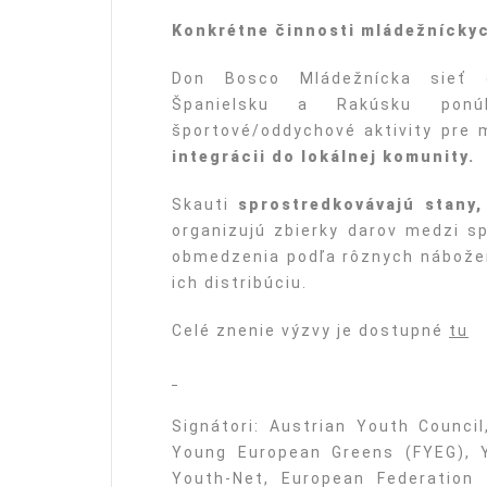
Konkrétne činnosti mládežníckyc
Don Bosco Mládežnícka sieť d
Španielsku a Rakúsku po
športové/oddychové aktivity pre
integrácii do lokálnej komunity.
Skauti
sprostredkovávajú stany,
organizujú zbierky darov medzi 
obmedzenia podľa rôznych nábožen
ich distribúciu.
Celé znenie výzvy je dostupné
tu
Signátori: Austrian Youth Council
Young European Greens (FYEG), 
Youth-Net, European Federation f