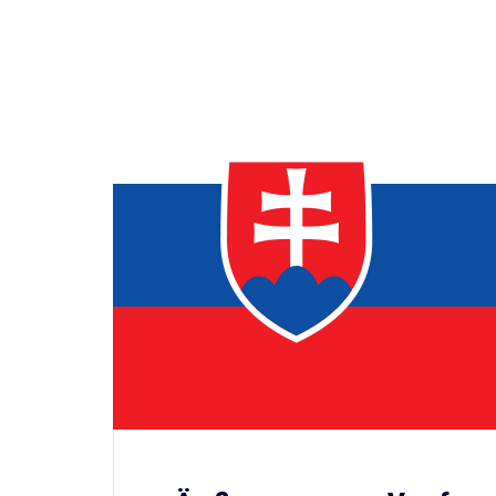
Ukraine’s youth are defendin
Europe’s future — and we wil
not look away
SECGEN
,
24 FEB ’26
Statement by the Young
Democrats for Europe on the
situation in Venezuela
SECGEN
,
5 JAN ’26
Increasing Youth Participati
in Politics
SECGEN
,
15 SEP ’25