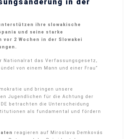
sungsänderung in der
nterstützen ihre slowakische
ópania und seine starke
 vor 2 Wochen in der Slowakei
ungen.
r Nationalrat das Verfassungsgesetz,
 Bündel von einem Mann und einer Frau”
emokratie und bringen unsere
den Jugendlichen für die Achtung der
DE betrachten die Unterscheidung
stitutionen als fundamental und fördern
raten
reagieren auf Miroslava Demkovás