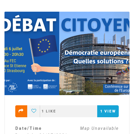
1
LIKE
1
VIEW
Date/Time
Map Unavailable