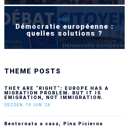
NEXT
Démocratie européenne :
quelles solutions ?
THEME POSTS
 ARE “RIGHT”: EUROPE HAS A
Ukra
ATION PROBLEM. BUT IT IS
futu
RATION, NOT IMMIGRATION.
SECG
EN
,
19 JUN ’26
Stat
ornata a casa, Pina Picierno
Euro