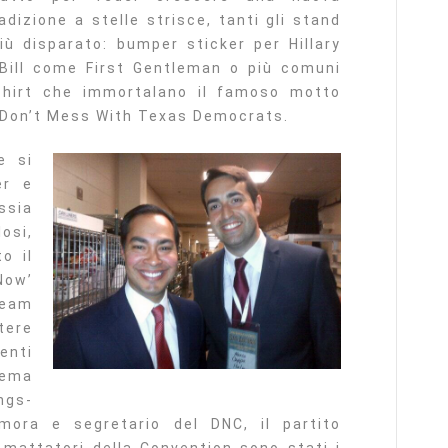
dizione a stelle strisce, tanti gli stand
iù disparato: bumper sticker per Hillary
Bill come First Gentleman o più comuni
-shirt che immortalano il famoso motto
a) Don’t Mess With Texas Democrats.
e si
er e
ssia
osi,
o il
Now’
ream
tere
enti
tema
ngs-
imora e segretario del DNC, il partito