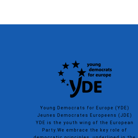
Young Democrats for Europe (YDE)
Jeunes Democrates Europeens (JDE)
YDE is the youth wing of the European
Party.We embrace the key role of
democratic principles, underlined in the