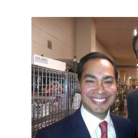
efending
Detention of Enes Hocaoğull
 we will
SECGEN
,
17 AUG ’25
Support for LYMEC and ALDE
party
ng
SECGEN
,
4 MAR ’25
 on the
a
YDE fully support
President Zelens
and the Ukrainian
icipation
heroes
SECGEN
,
1 MAR ’25