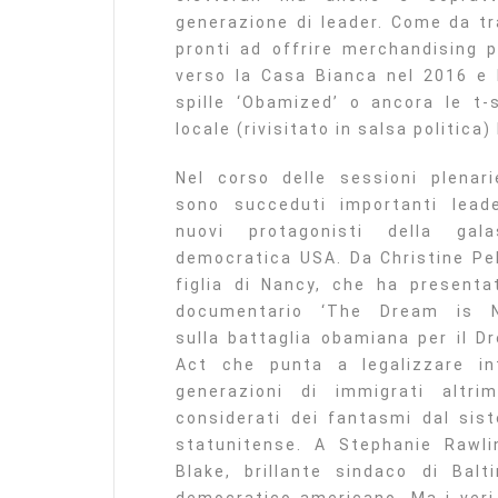
generazione di leader. Come da tra
pronti ad offrire merchandising p
verso la Casa Bianca nel 2016 e 
spille ‘Obamized’ o ancora le t
locale (rivisitato in salsa politic
Nel corso delle sessioni plenari
sono succeduti importanti lead
nuovi protagonisti della gala
democratica USA. Da Christine Pel
figlia di Nancy, che ha presentat
documentario ‘The Dream is 
sulla battaglia obamiana per il D
Act che punta a legalizzare in
generazioni di immigrati altrim
considerati dei fantasmi dal sis
statunitense. A Stephanie Rawli
Blake, brillante sindaco di Balt