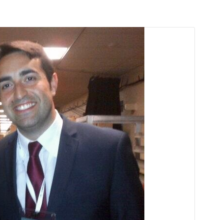
arı
THEY ARE “RIGHT”: EUROPE HAS
A MIGRATION PROBLEM. BUT IT
IS EMIGRATION, NOT
IMMIGRATION.
SECGEN
,
19 JUN ’26
Bentornata a casa, Pina Picierno
SECGEN
,
8 JUN ’26
s
ky
Welcome home, Pina Picierno
SECGEN
,
8 JUN ’26