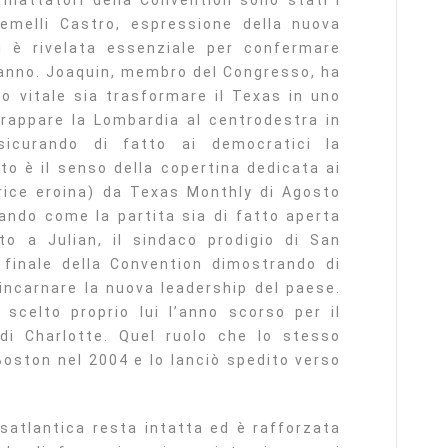
mattatori della Convention sono stati i
gemelli Castro, espressione della nuova
 è rivelata essenziale per confermare
anno. Joaquin, membro del Congresso, ha
o vitale sia trasformare il Texas in uno
rappare la Lombardia al centrodestra in
ssicurando di fatto ai democratici la
o è il senso della copertina dedicata ai
rice eroina) da Texas Monthly di Agosto
lando come la partita sia di fatto aperta
o a Julian, il sindaco prodigio di San
finale della Convention dimostrando di
 incarnare la nuova leadership del paese.
celto proprio lui l’anno scorso per il
di Charlotte. Quel ruolo che lo stesso
Boston nel 2004 e lo lanciò spedito verso
nsatlantica resta intatta ed è rafforzata