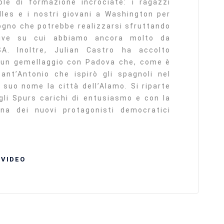
le di formazione incrociate: i ragazzi
lles e i nostri giovani a Washington per
sogno che potrebbe realizzarsi sfruttando
tive su cui abbiamo ancora molto da
SA. Inoltre, Julian Castro ha accolto
e un gemellaggio con Padova che, come è
ant’Antonio che ispirò gli spagnoli nel
 suo nome la città dell’Alamo. Si riparte
gli Spurs carichi di entusiasmo e con la
na dei nuovi protagonisti democratici
VIDEO