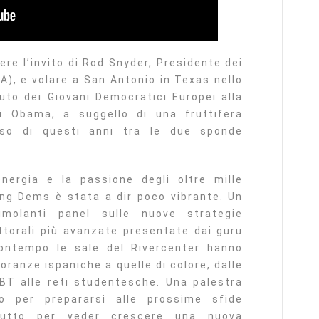
ere l’invito di Rod Snyder, Presidente dei
A), e volare a San Antonio in Texas nello
uto dei Giovani Democratici Europei alla
i Obama, a suggello di una fruttifera
rso di questi anni tra le due sponde
’energia e la passione degli oltre mille
ung Dems è stata a dir poco vibrante. Un
imolanti panel sulle nuove strategie
ttorali più avanzate presentate dai guru
ontempo le sale del Rivercenter hanno
oranze ispaniche a quelle di colore, dalle
BT alle reti studentesche. Una palestra
o per prepararsi alle prossime sfide
tutto per veder crescere una nuova