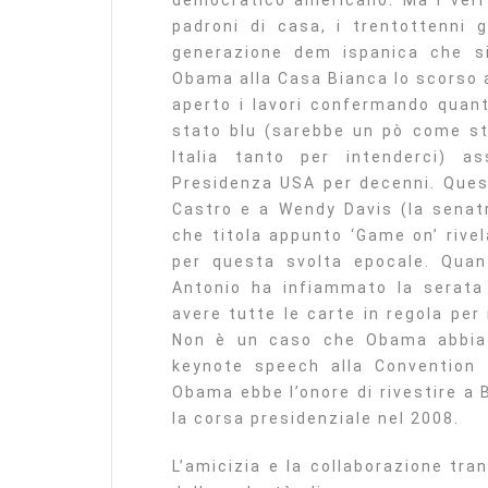
democratico americano. Ma i veri 
padroni di casa, i trentottenni 
generazione dem ispanica che si
Obama alla Casa Bianca lo scorso 
aperto i lavori confermando quant
stato blu (sarebbe un pò come st
Italia tanto per intenderci) a
Presidenza USA per decenni. Quest
Castro e a Wendy Davis (la senat
che titola appunto ‘Game on’ rive
per questa svolta epocale. Quant
Antonio ha infiammato la serata 
avere tutte le carte in regola per
Non è un caso che Obama abbia s
keynote speech alla Convention 
Obama ebbe l’onore di rivestire a 
la corsa presidenziale nel 2008.
L’amicizia e la collaborazione tra