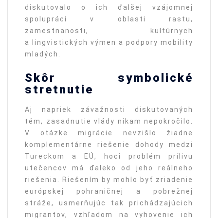
diskutovalo o ich ďalšej vzájomnej
spolupráci v oblasti rastu,
zamestnanosti, kultúrnych
a lingvistických výmen a podpory mobility
mladých.
Skôr symbolické
stretnutie
Aj napriek závažnosti diskutovaných
tém, zasadnutie vlády nikam nepokročilo.
V otázke migrácie nevzišlo žiadne
komplementárne riešenie dohody medzi
Tureckom a EÚ, hoci problém prílivu
utečencov má ďaleko od jeho reálneho
riešenia. Riešením by mohlo byť zriadenie
európskej pohraničnej a pobrežnej
stráže, usmerňujúc tak prichádzajúcich
migrantov, vzhľadom na vyhovenie ich