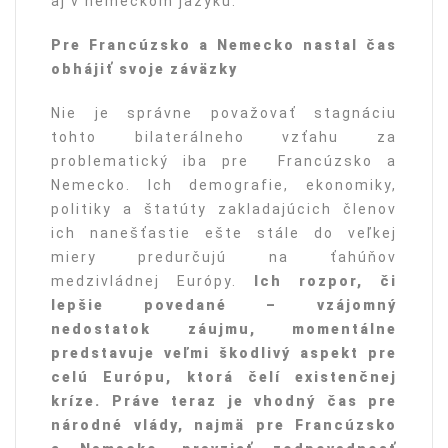
aj v nemeckom jazyku.
Pre Francúzsko a Nemecko nastal č
as
obh
ájiť svoje záväzky
Nie je správne považovať stagnáciu
tohto bilaterálneho vzťahu za
problematický iba pre Francúzsko a
Nemecko. Ich demografie, ekonomiky,
politiky a štatúty zakladajúcich členov
ich nanešťastie ešte stále do veľkej
miery predurčujú na ťahúňov
medzivládnej Európy.
Ich rozpor, či
lepšie povedané – vzájomný
nedostatok záujmu, momentálne
predstavuje veľmi škodlivý aspekt pre
celú Európu, ktorá čelí existenčnej
kríze. Práve teraz je vhodný čas pre
národné vlády, najmä pre Francúzsko