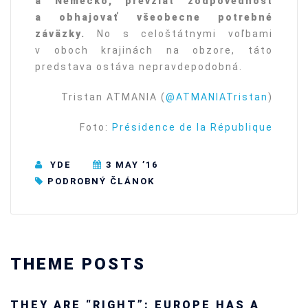
a Nemecko, prevziať zodpovednosť
a obhajovať všeobecne potrebné
záväzky.
No s celoštátnymi voľbami
v oboch krajinách na obzore, táto
predstava ostáva nepravdepodobná.
Tristan ATMANIA (
@ATMANIATristan
)
Foto:
Présidence de la République
YDE
3 MAY ’16
PODROBNÝ ČLÁNOK
THEME POSTS
Ukraine’s youth are defending Europe’