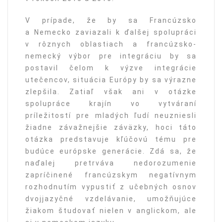
V prípade, že by sa Francúzsko
a Nemecko zaviazali k ďalšej spolupráci
v rôznych oblastiach a francúzsko-
nemecký výbor pre integráciu by sa
postavil čelom k výzve integrácie
utečencov, situácia Európy by sa výrazne
zlepšila. Zatiaľ však ani v otázke
spolupráce krajín vo vytváraní
príležitostí pre mladých ľudí neuzniesli
žiadne závažnejšie záväzky, hoci táto
otázka predstavuje kľúčovú tému pre
budúce európske generácie. Zdá sa, že
naďalej pretrváva nedorozumenie
zapríčinené francúzskym negatívnym
rozhodnutím vypustiť z učebných osnov
dvojjazyčné vzdelávanie, umožňujúce
žiakom študovať nielen v anglickom, ale