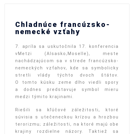
Chladnúce francúzsko-
nemecké vzťahy
7. apríla sa uskutočnila 17. konferencia
vMetzi (Alsasko,Moselle), meste
nachádzajúcom sa v strede francúzsko-
nemeckých vzťahov, kde sa symbolicky
stretli vlády týchto dvoch štátov.
O tomto kúsku zeme dlho viedli spory
a dodnes predstavuje symbol mieru
medzi týmito krajinami.
Riešili sa kľúčové záležitosti, ktoré
súvisia s utečeneckou krízou a hrozbou
terorizmu; záležitosti, na ktoré majú obe
krajiny rozdielne názory. Taktiež sa