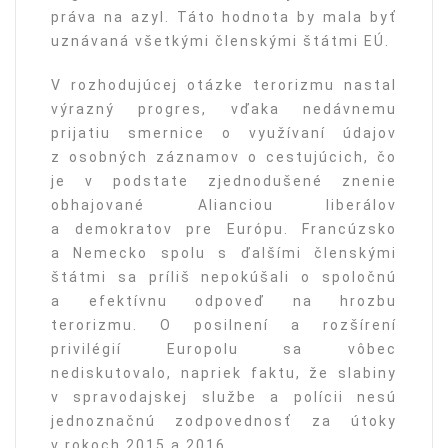
práva na azyl. Táto hodnota by mala byť
uznávaná všetkými členskými štátmi EÚ.
V rozhodujúcej otázke terorizmu nastal
výrazný progres, vďaka nedávnemu
prijatiu smernice o využívaní údajov
z osobných záznamov o cestujúcich, čo
je v podstate zjednodušené znenie
obhajované Alianciou liberálov
a demokratov pre Európu. Francúzsko
a Nemecko spolu s ďalšími členskými
štátmi sa príliš nepokúšali o spoločnú
a efektívnu odpoveď na hrozbu
terorizmu. O posilnení a rozšírení
privilégií Europolu sa vôbec
nediskutovalo, napriek faktu, že slabiny
v spravodajskej službe a polícii nesú
jednoznačnú zodpovednosť za útoky
v rokoch 2015 a 2016.