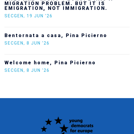
future — and we will not look away
SECGEN
,
24 FEB ’26
Statement by the Young Democrats fo
Europe on the situation in Venezuela
SECGEN
,
5 JAN ’26
Increasing Youth Participation in
Politics
SECGEN
,
15 SEP ’25