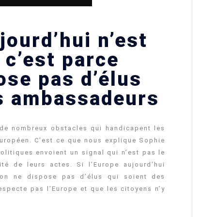
jourd’hui n’est
 c’est parce
ose pas d’élus
es ambassadeurs
 de nombreux obstacles qui handicapent les
uropéen. C’est ce que nous explique Sophie
olitiques envoient un signal qui n’est pas le
té de leurs actes. Si l’Europe aujourd’hui
u’on ne dispose pas d’élus qui soient des
especte pas l’Europe et que les citoyens n’y