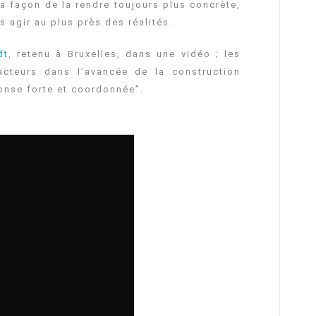
la façon de la rendre toujours plus concrète,
s agir au plus près des réalités.
dt
, retenu à Bruxelles, dans une vidéo ; les
 acteurs dans l’avancée de la construction
onse forte et coordonnée”.