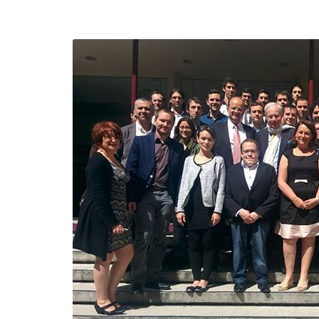
efending
Detention of Enes Hocaoğull
 we will
SECGEN
,
17 AUG ’25
Support for LYMEC and ALDE
party
ng
SECGEN
,
4 MAR ’25
 on the
a
YDE fully support
President Zelens
and the Ukrainian
icipation
heroes
SECGEN
,
1 MAR ’25