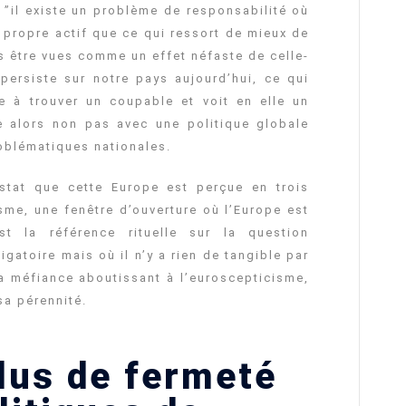
 ”il existe un problème de responsabilité où
 propre actif que ce qui ressort de mieux de
ns être vues comme un effet néfaste de celle-
persiste sur notre pays aujourd’hui, ce qui
e à trouver un coupable et voit en elle un
ve alors non pas avec une politique globale
roblématiques nationales.
nstat que cette Europe est perçue en trois
sme, une fenêtre d’ouverture où l’Europe est
t la référence rituelle sur la question
atoire mais où il n’y a rien de tangible par
 la méfiance aboutissant à l’euroscepticisme,
sa pérennité.
lus de fermeté