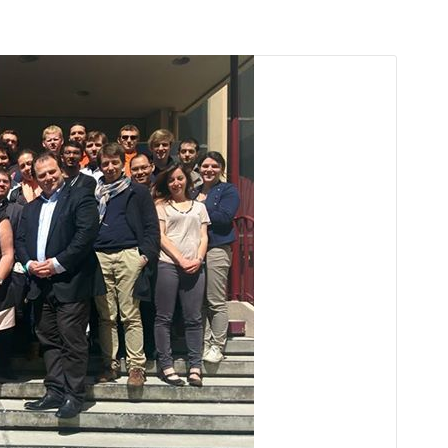
arı
THEY ARE “RIGHT”: EUROPE HAS
A MIGRATION PROBLEM. BUT IT
IS EMIGRATION, NOT
IMMIGRATION.
SECGEN
,
19 JUN ’26
Bentornata a casa, Pina Picierno
SECGEN
,
8 JUN ’26
s
ky
Welcome home, Pina Picierno
SECGEN
,
8 JUN ’26