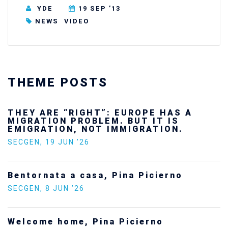
YDE
19 SEP ’13
NEWS
VIDEO
THEME POSTS
Ukraine’s youth are defending Europe’s
future — and we will not look away
SECGEN
,
24 FEB ’26
Statement by the Young Democrats for
Europe on the situation in Venezuela
SECGEN
,
5 JAN ’26
Increasing Youth Participation in