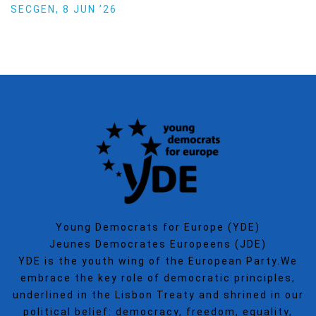
Politics
SECGEN
,
15 SEP ’25
Young Democrats for Europe (YDE)
Jeunes Democrates Europeens (JDE)
YDE is the youth wing of the European Party.We
embrace the key role of democratic principles,
underlined in the Lisbon Treaty and shrined in our
political belief: democracy, freedom, equality,