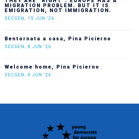
Ukraine’s youth are defending Europe’s
future — and we will not look away
SECGEN
,
24 FEB ’26
Statement by the Young Democrats for
Europe on the situation in Venezuela
SECGEN
,
5 JAN ’26
Increasing Youth Participation in
Politics
SECGEN
,
15 SEP ’25