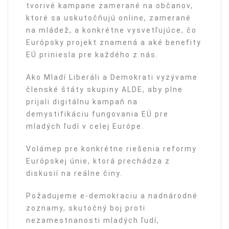
tvorivé kampane zamerané na občanov,
ktoré sa uskutočňujú online, zamerané
na mládež, a konkrétne vysvetľujúce, čo
Európsky projekt znamená a aké benefity
EÚ priniesla pre každého z nás.
Ako Mladí Liberáli a Demokrati vyzývame
členské štáty skupiny ALDE, aby plne
prijali digitálnu kampaň na
demystifikáciu fungovania EÚ pre
mladých ľudí v celej Európe.
Volámep pre konkrétne riešenia reformy
Európskej únie, ktorá prechádza z
diskusií na reálne činy.
Požadujeme e-demokraciu a nadnárodné
zoznamy, skutočný boj proti
nezamestnanosti mladých ľudí,