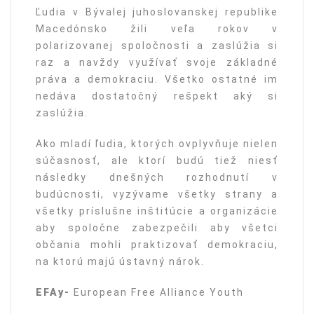
Ľudia v Bývalej juhoslovanskej republike
Macedónsko žili veľa rokov v
polarizovanej spoločnosti a zaslúžia si
raz a navždy využívať svoje základné
práva a demokraciu. Všetko ostatné im
nedáva dostatočný rešpekt aký si
zaslúžia.
Ako mladí ľudia, ktorých ovplyvňuje nielen
súčasnosť, ale ktorí budú tiež niesť
následky dnešných rozhodnutí v
budúcnosti, vyzývame všetky strany a
všetky príslušne inštitúcie a organizácie
aby spoločne zabezpečili aby všetci
občania mohli praktizovať demokraciu,
na ktorú majú ústavný nárok.
EFAy-
European Free Alliance Youth