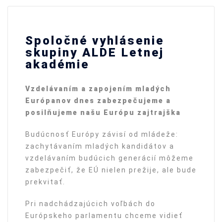
Spoločné vyhlásenie
skupiny ALDE Letnej
akadémie
Vzdelávaním a zapojením mladý
ch
Eur
ó
panov dnes zabezpečujeme a
posilňujeme našu Eur
ó
pu zajtrajška
Budúcnosť Európy závisí od mládeže:
zachytávaním mladých kandidátov a
vzdelávaním budúcich generácií môžeme
zabezpečiť, že EÚ nielen prežije, ale bude
prekvitať.
Pri nadchádzajúcich voľbách do
Európskeho parlamentu chceme vidieť