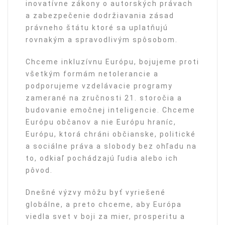
inovatívne zákony o autorských právach
a zabezpečenie dodržiavania zásad
právneho štátu ktoré sa uplatňujú
rovnakým a spravodlivým spôsobom.
Chceme inkluzívnu Európu, bojujeme proti
všetkým formám netolerancie a
podporujeme vzdelávacie programy
zamerané na zručnosti 21. storočia a
budovanie emočnej inteligencie. Chceme
Európu občanov a nie Európu hraníc,
Európu, ktorá chráni občianske, politické
a sociálne práva a slobody bez ohľadu na
to, odkiaľ pochádzajú ľudia alebo ich
pôvod.
Dnešné výzvy môžu byť vyriešené
globálne, a preto chceme, aby Európa
viedla svet v boji za mier, prosperitu a