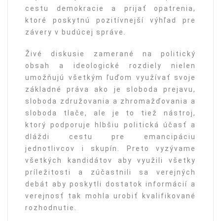
cestu demokracie a prijať opatrenia,
ktoré poskytnú pozitívnejší výhľad pre
závery v budúcej správe.
Živé diskusie zamerané na politický
obsah a ideologické rozdiely nielen
umožňujú všetkým ľuďom využívať svoje
základné práva ako je sloboda prejavu,
sloboda združovania a zhromažďovania a
sloboda tlače, ale je to tiež nástroj,
ktorý podporuje hlbšiu politická účasť a
dláždi cestu pre emancipáciu
jednotlivcov i skupín. Preto vyzývame
všetkých kandidátov aby využili všetky
príležitosti a zúčastnili sa verejných
debát aby poskytli dostatok informácií a
verejnosť tak mohla urobiť kvalifikované
rozhodnutie.