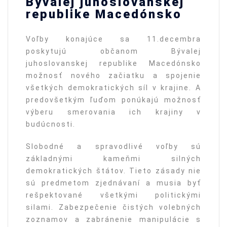
Bývalej juhoslovanskej
republike Macedónsko
Voľby konajúce sa 11.decembra
poskytujú občanom Bývalej
juhoslovanskej republike Macedónsko
možnosť nového začiatku a spojenie
všetkých demokratických síl v krajine. A
predovšetkým ľuďom ponúkajú možnosť
výberu smerovania ich krajiny v
budúcnosti.
Slobodné a spravodlivé voľby sú
základnými kameňmi silných
demokratických štátov. Tieto zásady nie
sú predmetom zjednávaní a musia byť
rešpektované všetkými politickými
silami. Zabezpečenie čistých volebných
zoznamov a zabránenie manipulácie s