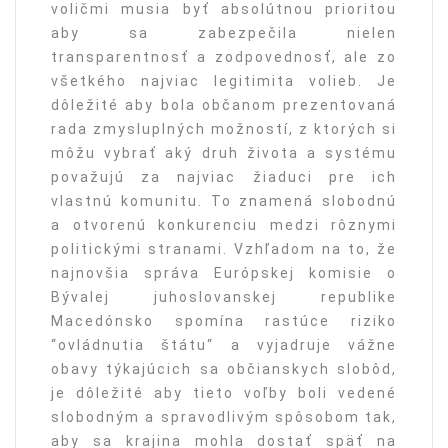
voličmi musia byť absolútnou prioritou
aby sa zabezpečila nielen
transparentnosť a zodpovednosť, ale zo
všetkého najviac legitimita volieb. Je
dôležité aby bola občanom prezentovaná
rada zmysluplných možností, z ktorých si
môžu vybrať aký druh života a systému
považujú za najviac žiaduci pre ich
vlastnú komunitu. To znamená slobodnú
a otvorenú konkurenciu medzi rôznymi
politickými stranami. Vzhľadom na to, že
najnovšia správa Európskej komisie o
Bývalej juhoslovanskej republike
Macedónsko spomína rastúce riziko
“ovládnutia štátu“ a vyjadruje vážne
obavy týkajúcich sa občianskych slobôd,
je dôležité aby tieto voľby boli vedené
slobodným a spravodlivým spôsobom tak,
aby sa krajina mohla dostať späť na