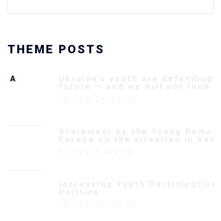
THEME POSTS
Ukraine’s youth are defending Europe’s
future — and we will not look away
SECGEN
,
24 FEB ’26
Statement by the Young Democrats for
Europe on the situation in Venezuela
SECGEN
,
5 JAN ’26
Increasing Youth Participation in
Politics
SECGEN
,
15 SEP ’25