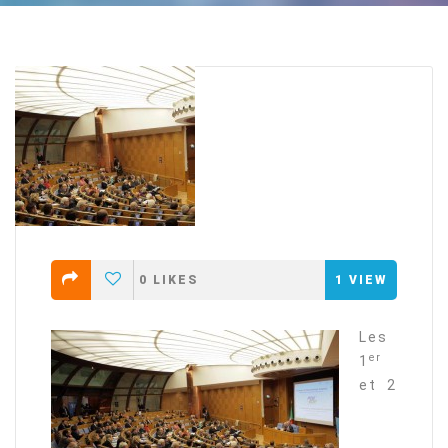
0
LIKES
1
VIEW
Les
er
1
et 2