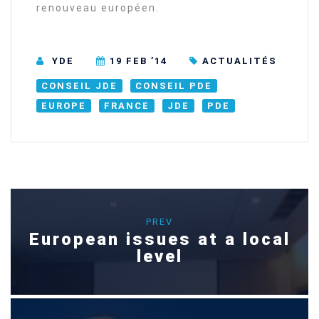
renouveau européen.
YDE
19 FEB ’14
ACTUALITÉS
CONSEIL JDE
CONSEIL PDE
EUROPE
FRANCE
JDE
PDE
PREV
European issues at a local
level