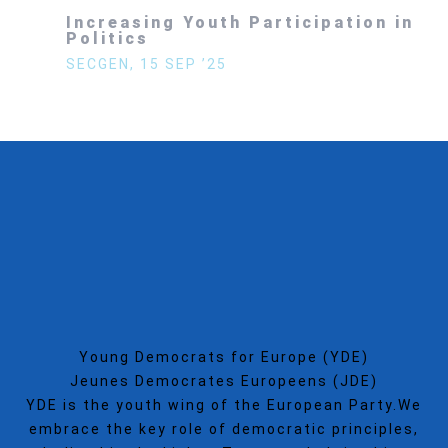
Increasing Youth Participation in
Politics
SECGEN
,
15 SEP ’25
Young Democrats for Europe (YDE)
Jeunes Democrates Europeens (JDE)
YDE is the youth wing of the European Party.We
embrace the key role of democratic principles,