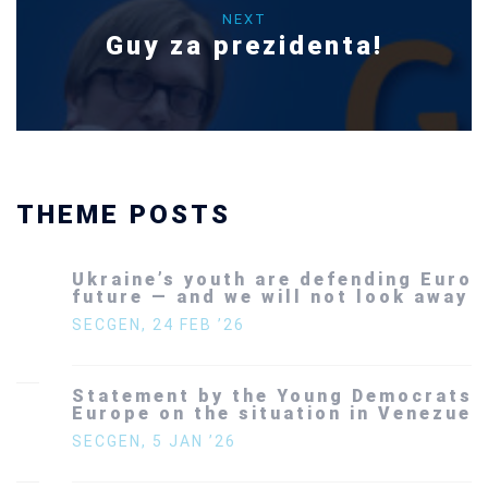
NEXT
Guy za prezidenta!
THEME POSTS
Ukraine’s youth are defending Europe’s
future — and we will not look away
SECGEN
,
24 FEB ’26
Statement by the Young Democrats for
Europe on the situation in Venezuela
SECGEN
,
5 JAN ’26