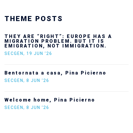
THEME POSTS
 ARE “RIGHT”: EUROPE HAS A
Ukra
ATION PROBLEM. BUT IT IS
futu
RATION, NOT IMMIGRATION.
SECG
EN
,
19 JUN ’26
Stat
ornata a casa, Pina Picierno
Euro
EN
,
8 JUN ’26
SECG
ome home, Pina Picierno
Incre
Polit
EN
,
8 JUN ’26
SECG