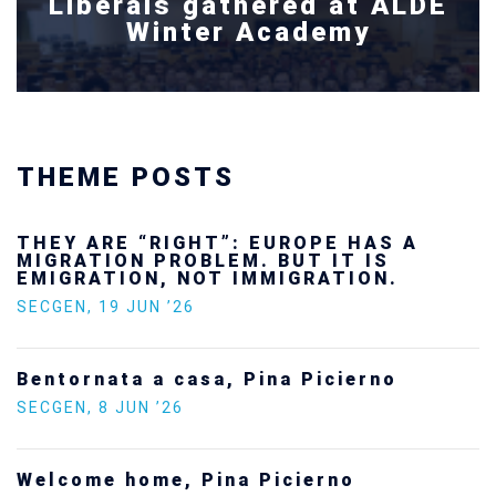
Liberals gathered at ALDE
Winter Academy
THEME POSTS
Ukraine’s youth are defending Europe’s
future — and we will not look away
SECGEN
,
24 FEB ’26
Statement by the Young Democrats for
Europe on the situation in Venezuela
SECGEN
,
5 JAN ’26
Increasing Youth Participation in