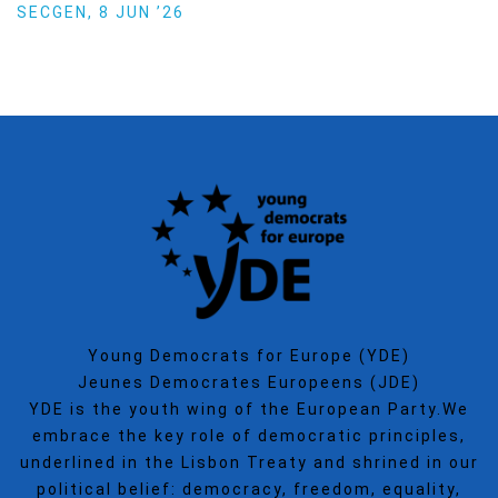
Politics
SECGEN
,
15 SEP ’25
Young Democrats for Europe (YDE)
Jeunes Democrates Europeens (JDE)
YDE is the youth wing of the European Party.We
embrace the key role of democratic principles,
underlined in the Lisbon Treaty and shrined in our
political belief: democracy, freedom, equality,