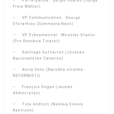
– Porte-parole : Sergio Soares (Junge
Freie Wähler)
– VP Communication : George
Efstathiou (Symmaxia Neon)
– VP Evènementiel : Miroslav Stanici
(Pro România Tineret)
– Santiago Guttierrez (Jóvenes
Nacionalistas Canarios)
– Anita Velic (Narodna stranka-
REFORMISTI)
– François Dogon (Jeunes
démocrates)
– Tina Andrioti (Neolaia Enosis
Kentroon)