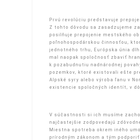
Prvú revolúciu predstavuje prepoj
Z tohto dôvodu sa zasadzujeme za 
posilňuje prepojenie mestského ob
poľnohospodárskou činnosťou, ktor
jednotného trhu, Európska únia dlh
mal naopak spoločnosť zbaviť hraní
k pozabudnutiu nadnárodnej pova
pozemkov, ktoré existovali ešte p
Alpské syry alebo výroba ľanu v N
existencie spoločných identít, v dô
V súčastnosti si ich musíme zacho
najčastejšie zodpovedajú zdôvodne
Miestna spotreba okrem iného umo
prírodným zákonom a tým podporiť 