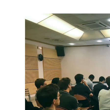
efending
Detention of Enes Hocaoğull
 we will
SECGEN
,
17 AUG ’25
Support for LYMEC and ALDE
party
ng
SECGEN
,
4 MAR ’25
 on the
a
YDE fully support
President Zelens
and the Ukrainian
icipation
heroes
SECGEN
,
1 MAR ’25