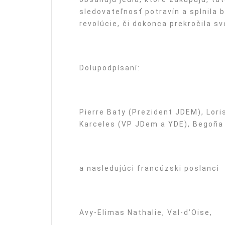
sledovateľnosť potravín a splnila 
revolúcie, či dokonca prekročila s
Dolupodpísaní:
Pierre Baty (Prezident JDEM), Lor
Karceles (VP JDem a YDE), Begoña
a nasledujúci francúzski poslanci
Avy-Elimas Nathalie, Val-d’Oise,