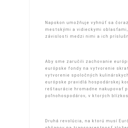
Napokon umožňuje vyhnúť sa čoraz
mestskými a vidieckymi oblasťami
závislosti medzi nimi a ich príslu
Aby sme zaručili zachovanie európ
európske fondy na vytvorenie skra
vytvorenie spoločných kulinárskych
európske pravidlá hospodárskej kon
reštaurácie hromadne nakupovať 
poľnohospodárov, v ktorých blízkos
Druhá revolúcia, na ktorú musí Eur
občanov na transparentnosť zložen