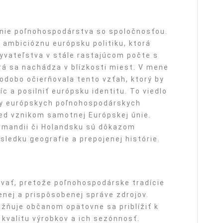
enie poľnohospodárstva so spoločnosťou.
ambicióznu európsku politiku, ktorá
yvateľstva v stále rastajúcom počte s
á sa nachádza v blízkosti miest. V mene
odobo očierňovala tento vzťah, ktorý by
c a posilniť európsku identitu. To viedlo
hy európskych poľnohospodárskych
red vznikom samotnej Európskej únie.
ormandii či Holandsku sú dôkazom
sledku geografie a prepojenej histórie.
vať, pretože poľnohospodárske tradície
nej a prispôsobenej správe zdrojov.
žňuje občanom opätovne sa priblížiť k
kvalitu výrobkov a ich sezónnosť.