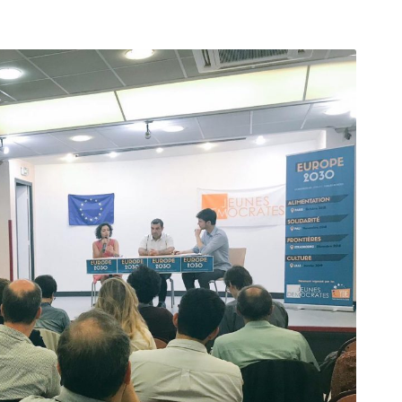
arı
THEY ARE “RIGHT”: EUROPE HAS
A MIGRATION PROBLEM. BUT IT
IS EMIGRATION, NOT
IMMIGRATION.
SECGEN
,
19 JUN ’26
Bentornata a casa, Pina Picierno
SECGEN
,
8 JUN ’26
s
ky
Welcome home, Pina Picierno
SECGEN
,
8 JUN ’26