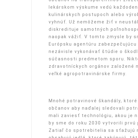
lekárskom výskume vedú každoden
kulinárskych postupoch alebo výro
vyhnúť. Už nemôžeme žiť v neustá
diskredituje samotných poľnohospo
naopak vážiť. V tomto zmysle by s
Európsku agentúru zabezpečujúcu 
nezávisle vykonávať štúdie o škodl
súčasnosti predmetom sporu. Nikt
zdravotníckych orgánov založené na
veľké agropotravinárske firmy.
Mnohé potravinové škandály, ktoré 
občanov aby naďalej sledovali pot
mali zaviesť technológiu, akou je 
by sme do roku 2030 vytvorili prvú
Zatiaľ čo spotrebitelia sa sťažujú 
obsahujú jedlá, ktoré zakúpujú, tát