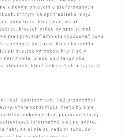
ne k novým objavom o preferovaných
bkoch, ktorým sa spotrebitelia majú
lom podozrení, ktoré častokrát
dárov, ktorých prácu by sme si mali
me mali prevziať ambíciu vybudovať novú
bezpečnosť potravín, ktorá by mohla
ivosti stoviek výrobkov, ktoré sú v
o nerozumie, prečo sú stanoviská
 štúdiách, ktoré uskutočnili a zaplatili
otriasli kontinentom, tiež presvedčili
raviny, ktoré konzumujú. Preto by sme
napríklad bloková reťaz, pomocou ktorej
 potravinovú informačnú sieť na svete.
na fakt, že si nie sú vedomí toho, čo
o sieť by zaručila dokonalú