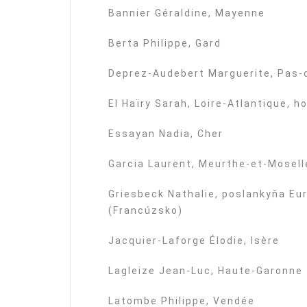
Bannier Géraldine, Mayenne
Berta Philippe, Gard
Deprez-Audebert Marguerite, Pas-
El Haïry Sarah, Loire-Atlantique,
Essayan Nadia, Cher
Garcia Laurent, Meurthe-et-Mosell
Griesbeck Nathalie, poslankyňa E
(Francúzsko)
Jacquier-Laforge Élodie, Isère
Lagleize Jean-Luc, Haute-Garonne
Latombe Philippe, Vendée