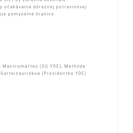
by očakávania dôraznej potravinovej
voje pomyselné hranice.
is Mastromatteo (SG YDE), Mathilde
 Garteizaurrekoa (Prezidentka YDE)