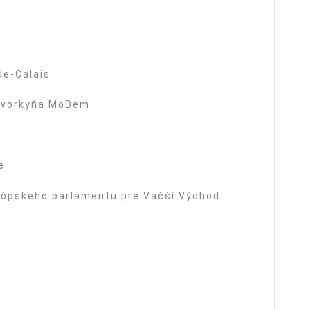
de-Calais
 hovorkyňa MoDem
e
urópskeho parlamentu pre Väčší Východ