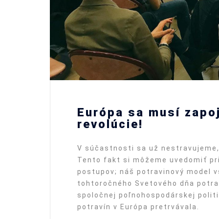
Európa sa musí zapoj
revolúcie!
V súčastnosti sa už nestravujeme, 
Tento fakt si môžeme uvedomiť pri
postupov; náš potravinový model vs
tohtoročného Svetového dňa potrav
spoločnej poľnohospodárskej polit
potravín v Európa pretrvávala.