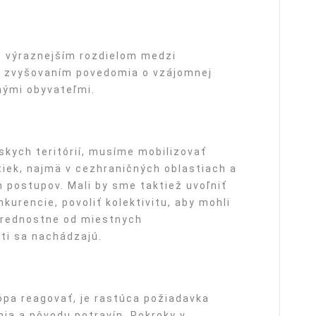
 výraznejším rozdielom medzi
, zvyšovaním povedomia o vzájomnej
šnými obyvateľmi.
skych teritórií, musíme mobilizovať
tiek, najmä v cezhraničných oblastiach a
 postupov. Mali by sme taktiež uvoľniť
kurencie, povoliť kolektivitu, aby mohli
prednostne od miestnych
ti sa nachádzajú.
ópa reagovať, je rastúca požiadavka
ia a pôvodu potravín. Pokroky v