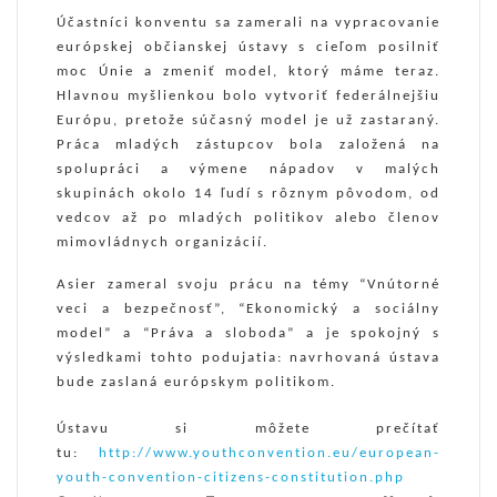
Účastníci konventu sa zamerali na vypracovanie
európskej občianskej ústavy s cieľom posilniť
moc Únie a zmeniť model, ktorý máme teraz.
Hlavnou myšlienkou bolo vytvoriť federálnejšiu
Európu, pretože súčasný model je už zastaraný.
Práca mladých zástupcov bola založená na
spolupráci a výmene nápadov v malých
skupinách okolo 14 ľudí s rôznym pôvodom, od
vedcov až po mladých politikov alebo členov
mimovládnych organizácií.
Asier zameral svoju prácu na témy “Vnútorné
veci a bezpečnosť”, “Ekonomický a sociálny
model” a “Práva a sloboda” a je spokojný s
výsledkami tohto podujatia: navrhovaná ústava
bude zaslaná európskym politikom.
Ústavu si môžete prečítať
tu:
http://www.youthconvention.eu/european-
youth-convention-citizens-constitution.php