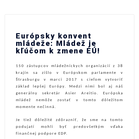
Európsky konvent
mládeže: Mládež je
kľúčom k zmene EÚ!
150 zástupcov mládežníckych organizácií z 38
krajín sa zišlo v Európskom parlamente v
Štrasburgu v marci 2017 s cieľom vytvoriť
základ lepšej Európy. Medzi nimi bol aj náš
generálny sekretár Asier Areitio. Európska
mládež nemôže zostať v tomto dôležitom
momente nečinná.
Je tiež dôležité zdôrazniť, že sme na tomto
podujatí mohli byť predovšetkým vďaka
finančnej podpore EDP.