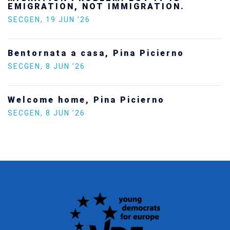
SECGEN
,
24 FEB ’26
Statement by the Young Democrats for
Europe on the situation in Venezuela
SECGEN
,
5 JAN ’26
Increasing Youth Participation in
Politics
SECGEN
,
15 SEP ’25