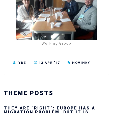
Working Group
YDE
13 APR ’17
NOVINKY
THEME POSTS
Ukraine’s youth are defending Europe’s
future — and we will not look away