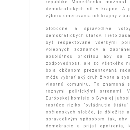
republike Macedónsko možnosť 
demokratických síl v krajine. 
výberu smerovania ich krajiny v bu
Slobodné a spravodlivé voľ
demokratických štátov. Tieto zás
byť rešpektované všetkými poli
volebných zoznamov a zabráne
absolútnou prioritou aby sa z
zodpovednosť, ale zo všetkého naj
bola občanom prezentovaná rada
môžu vybrať aký druh života a sys
vlastnú komunitu. To znamená s
rôznymi politickými stranami.
Európskej komisie o Bývalej juho
rastúce riziko “ovládnutia štátu
občianskych slobôd, je dôležité 
spravodlivým spôsobom tak, aby 
demokracie a prijať opatrenia, 