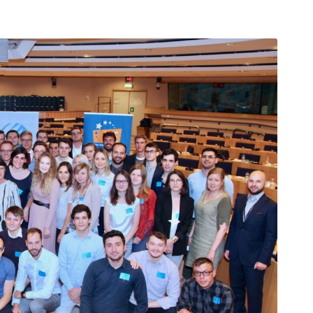
arı
THEY ARE “RIGHT”: EUROPE HAS
A MIGRATION PROBLEM. BUT IT
IS EMIGRATION, NOT
IMMIGRATION.
SECGEN
,
19 JUN ’26
Bentornata a casa, Pina Picierno
SECGEN
,
8 JUN ’26
s
ky
Welcome home, Pina Picierno
SECGEN
,
8 JUN ’26