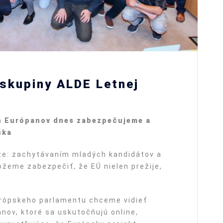
 skupiny ALDE Letnej
h Eur
ó
panov dnes zabezpečujeme a
ška
že: zachytávaním mladých kandidátov a
žeme zabezpečiť, že EÚ nielen prežije,
urópskeho parlamentu chceme vidieť
ov, ktoré sa uskutočňujú online,