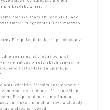
ysvetľujúce, čo Európsky projekt
la pre každého z nás.
zývame členské štáty skupiny ALDE, aby
emystifikáciu fungovania EÚ pre mladých
formy Európskej únie, ktorá prechádza z
odné zoznamy, skutočný boj proti
vatívne zákony o autorských právach a
rávneho štátu ktoré sa uplatňujú
m.
me proti všetkým formám netolerancie a
 zamerané na zručnosti 21. storočia a
Chceme Európu občanov a nie Európu
ske, politické a sociálne práva a slobody
ú ľudia alebo ich pôvod.