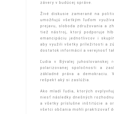
závery v budúcej správe.
Živé diskusie zamerané na politi
umožňujú všetkým ľuďom využíva
prejavu, sloboda združovania a zh
tiež nástroj, ktorý podporuje hl
emancipáciu jednotlivcov i skup
aby využili všetky príležitosti a 
dostatok informácií a verejnosť ta
Ľudia v Bývalej juhoslovanskej 
polarizovanej spoločnosti a za
základné práva a demokraciu. 
rešpekt aký si zaslúžia.
Ako mladí ľudia, ktorých ovplyvňu
niesť následky dnešných rozhodnu
a všetky príslušne inštitúcie a o
všetci občania mohli praktizovať 