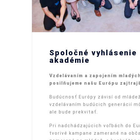
Spoločné vyhlásenie
akadémie
Vzdelávaním a zapojením mladý
c
posilňujeme našu Eur
ó
pu zajtraj
Budúcnosť Európy závisí od mláde
vzdelávaním budúcich generácií mô
ale bude prekvitať.
Pri nadchádzajúcich voľbách do E
tvorivé kampane zamerané na občan