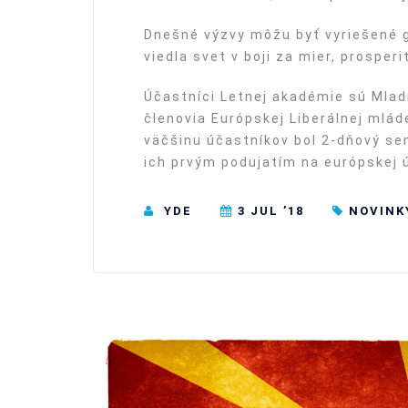
Dnešné výzvy môžu byť vyriešené g
viedla svet v boji za mier, prosperi
Účastníci Letnej akadémie sú Mladí
členovia Európskej Liberálnej mlád
väčšinu účastníkov bol 2-dňový se
ich prvým podujatím na európskej ú
YDE
3 JUL ’18
NOVINK