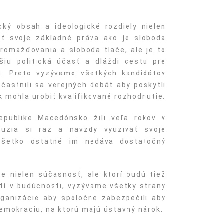
cký obsah a ideologické rozdiely nielen
ť svoje základné práva ako je sloboda
romažďovania a sloboda tlače, ale je to
bšiu politická účasť a dláždi cestu pre
ín. Preto vyzývame všetkých kandidátov
zúčastnili sa verejných debát aby poskytli
k mohla urobiť kvalifikované rozhodnutie.
republike Macedónsko žili veľa rokov v
slúžia si raz a navždy využívať svoje
Všetko ostatné im nedáva dostatočný
je nielen súčasnosť, ale ktorí budú tiež
tí v budúcnosti, vyzývame všetky strany
rganizácie aby spoločne zabezpečili aby
demokraciu, na ktorú majú ústavný nárok.