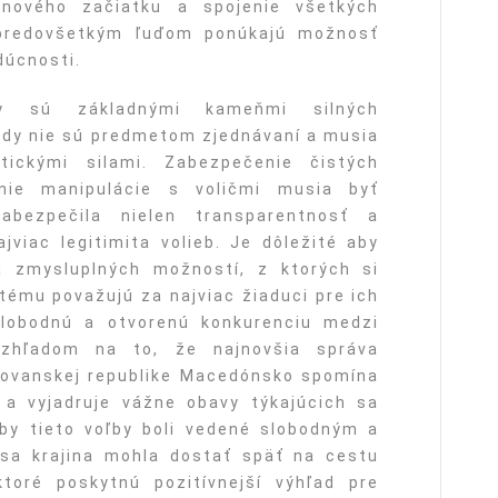
nového začiatku a spojenie všetkých
A predovšetkým ľuďom ponúkajú možnosť
dúcnosti.
by sú základnými kameňmi silných
ady nie sú predmetom zjednávaní a musia
tickými silami. Zabezpečenie čistých
nie manipulácie s voličmi musia byť
abezpečila nielen transparentnosť a
viac legitimita volieb. Je dôležité aby
 zmysluplných možností, z ktorých si
tému považujú za najviac žiaduci pre ich
lobodnú a otvorenú konkurenciu medzi
 Vzhľadom na to, že najnovšia správa
slovanskej republike Macedónsko spomína
“ a vyjadruje vážne obavy týkajúcich sa
aby tieto voľby boli vedené slobodným a
sa krajina mohla dostať späť na cestu
ktoré poskytnú pozitívnejší výhľad pre