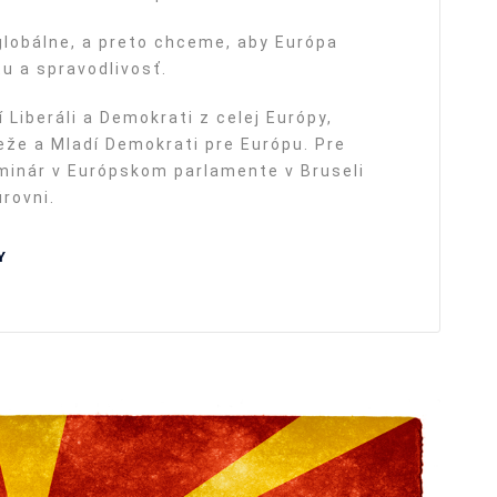
lobálne, a preto chceme, aby Európa
tu a spravodlivosť.
 Liberáli a Demokrati z celej Európy,
eže a Mladí Demokrati pre Európu. Pre
minár v Európskom parlamente v Bruseli
rovni.
Y