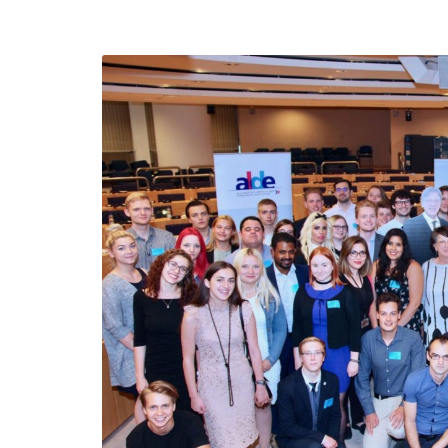
efending
Detention of Enes Hocaoğull
 we will
SECGEN
,
17 AUG ’25
Support for LYMEC and ALDE
party
ng
SECGEN
,
4 MAR ’25
 on the
a
YDE fully support
President Zelens
and the Ukrainian
icipation
heroes
SECGEN
,
1 MAR ’25