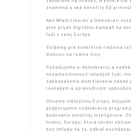
zamerané na mládež, a konkrétne v
znamená a aké benefity EÚ prinies
Ako Mladí Liberáli a Demokrati vy
plne prijali digitálnu kampaň na d
ľudí v celej Európe.
Volámep pre konkrétne riešenia re
diskusií na reálne činy.
Požadujeme e-demokraciu a nadnár
nezamestnanosti mladých ľudí, ino
zabezpečenie dodržiavania zásad p
rovnakým a spravodlivým spôsobo
Chceme inkluzívnu Európu, bojuje
podporujeme vzdelávacie programy
budovanie emočnej inteligencie. 
hraníc, Európu, ktorá chráni občian
bez ohľadu na to, odkiaľ pochádzaj