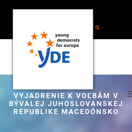
VYJADRENIE K VOĽBÁM V
BÝVALEJ JUHOSLOVANSKEJ
REPUBLIKE MACEDÓNSKO