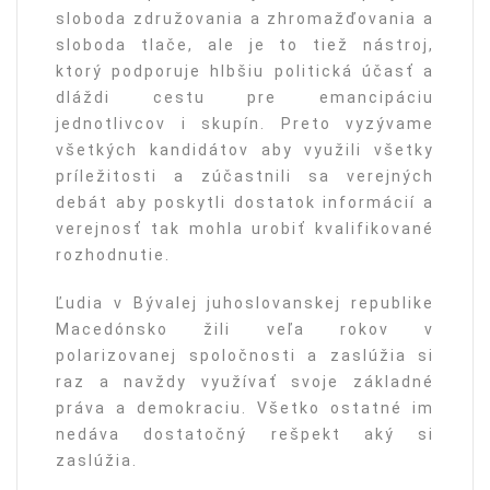
sloboda združovania a zhromažďovania a
sloboda tlače, ale je to tiež nástroj,
ktorý podporuje hlbšiu politická účasť a
dláždi cestu pre emancipáciu
jednotlivcov i skupín. Preto vyzývame
všetkých kandidátov aby využili všetky
príležitosti a zúčastnili sa verejných
debát aby poskytli dostatok informácií a
verejnosť tak mohla urobiť kvalifikované
rozhodnutie.
Ľudia v Bývalej juhoslovanskej republike
Macedónsko žili veľa rokov v
polarizovanej spoločnosti a zaslúžia si
raz a navždy využívať svoje základné
práva a demokraciu. Všetko ostatné im
nedáva dostatočný rešpekt aký si
zaslúžia.