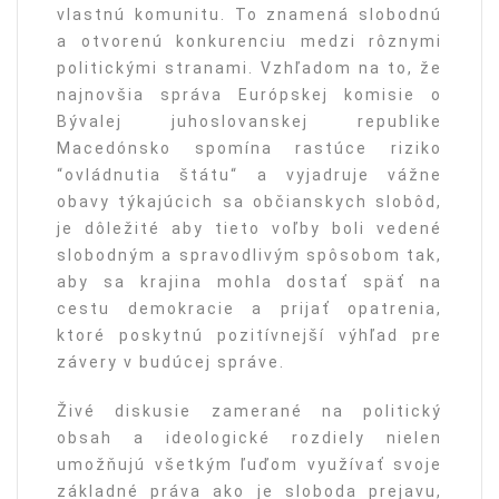
vlastnú komunitu. To znamená slobodnú
a otvorenú konkurenciu medzi rôznymi
politickými stranami. Vzhľadom na to, že
najnovšia správa Európskej komisie o
Bývalej juhoslovanskej republike
Macedónsko spomína rastúce riziko
“ovládnutia štátu“ a vyjadruje vážne
obavy týkajúcich sa občianskych slobôd,
je dôležité aby tieto voľby boli vedené
slobodným a spravodlivým spôsobom tak,
aby sa krajina mohla dostať späť na
cestu demokracie a prijať opatrenia,
ktoré poskytnú pozitívnejší výhľad pre
závery v budúcej správe.
Živé diskusie zamerané na politický
obsah a ideologické rozdiely nielen
umožňujú všetkým ľuďom využívať svoje
základné práva ako je sloboda prejavu,