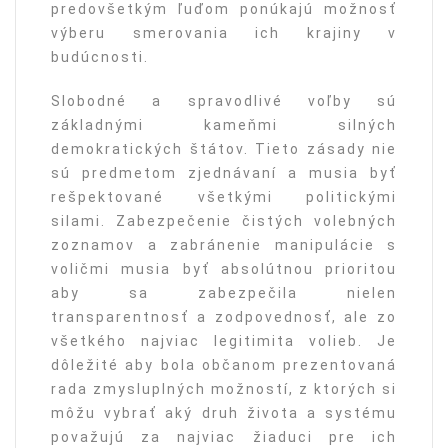
predovšetkým ľuďom ponúkajú možnosť
výberu smerovania ich krajiny v
budúcnosti.
Slobodné a spravodlivé voľby sú
základnými kameňmi silných
demokratických štátov. Tieto zásady nie
sú predmetom zjednávaní a musia byť
rešpektované všetkými politickými
silami. Zabezpečenie čistých volebných
zoznamov a zabránenie manipulácie s
voličmi musia byť absolútnou prioritou
aby sa zabezpečila nielen
transparentnosť a zodpovednosť, ale zo
všetkého najviac legitimita volieb. Je
dôležité aby bola občanom prezentovaná
rada zmysluplných možností, z ktorých si
môžu vybrať aký druh života a systému
považujú za najviac žiaduci pre ich