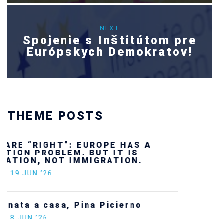
NEXT
Spojenie s Inštitútom pre
Európskych Demokratov!
THEME POSTS
Ukraine’s youth are defending Europe’s
future — and we will not look away
SECGEN
,
24 FEB ’26
Statement by the Young Democrats for
Europe on the situation in Venezuela
SECGEN
,
5 JAN ’26