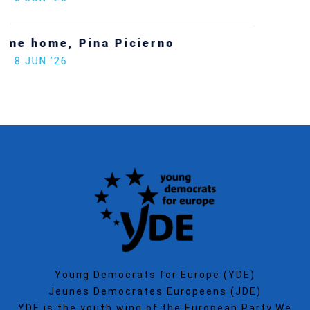
Increasing Youth Participation in
Politics
SECGEN
,
15 SEP ’25
Young Democrats for Europe (YDE)
Jeunes Democrates Europeens (JDE)
YDE is the youth wing of the European Party.We