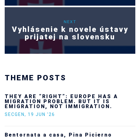
NEXT
Vyhlásenie k novele ústavy
prijatej na slovensku
THEME POSTS
“RIGHT”: EUROPE HAS A
Ukraine’s 
 PROBLEM. BUT IT IS
future — a
N, NOT IMMIGRATION.
SECGEN
,
24 FE
UN ’26
Statement 
 a casa, Pina Picierno
Europe on 