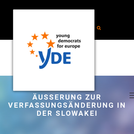
ÄUSSERUNG ZUR V
ERFASSUNGSÄNDERUNG IN D
ER SLOWAKEI