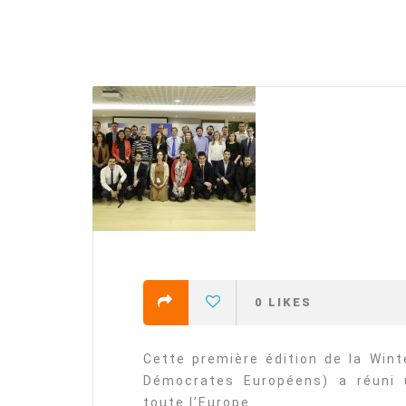
efending
Detention of Enes Hocaoğull
 we will
SECGEN
,
17 AUG ’25
Support for LYMEC and ALDE
party
ng
SECGEN
,
4 MAR ’25
 on the
a
0
LIKES
YDE fully support
President Zelens
and the Ukrainian
Cette première édition de la Win
icipation
heroes
Démocrates Européens) a réuni 
SECGEN
,
1 MAR ’25
toute l’Europe.