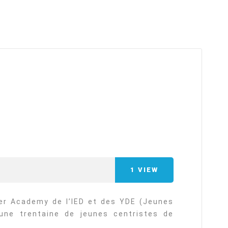
arı
THEY ARE “RIGHT”: EUROPE HAS
A MIGRATION PROBLEM. BUT IT
IS EMIGRATION, NOT
IMMIGRATION.
SECGEN
,
19 JUN ’26
Bentornata a casa, Pina Picierno
SECGEN
,
8 JUN ’26
1
VIEW
s
ky
Welcome home, Pina Picierno
ter Academy de l’IED et des YDE (Jeunes
une trentaine de jeunes centristes de
SECGEN
,
8 JUN ’26