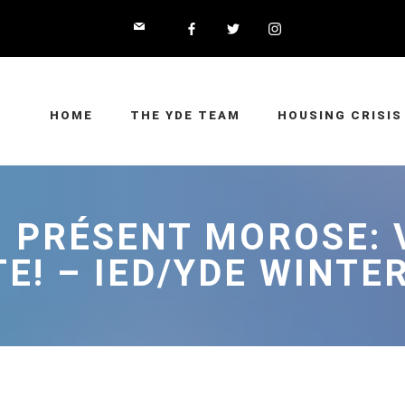
HOME
THE YDE TEAM
HOUSING CRISIS
U PRÉSENT MOROSE: 
E! – IED/YDE WINTE