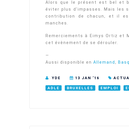
Alors que le présent est bel et b
éviter plus d’impasses. Mais les 
contribution de chacun, et il 
manches.
Remerciements à Eimys Ortiz et 
cet évènement de se dérouler.
—
Aussi disponible en
Allemand
,
Bas
YDE
13 JAN ’16
ACTUA
ADLE
BRUXELLES
EMPLOI
E