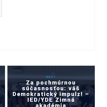
NEXT
Za pochmúrnou
súčasnosťou: váš
Demokratický impulz! –
IED/YDE Zimná
akadémia