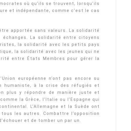
mocrates où qu’ils se trouvent, lorsqu’ils
eure et indépendante, comme c’est le cas
tre apportée sans valeurs. La solidarité
s échanges. La solidarité entre citoyens
istes, la solidarité avec les petits pays
que, la solidarité avec les jeunes qui ne
darité entre États Membres pour gérer la
l’Union européenne n’ont pas encore su
n humaniste, à la crise des réfugiés et
on plus y répondre de manière juste et
comme la Grèce, l’Italie ou l’Espagne qui
ontinental. L’Allemagne et la Suède ont
r tous les autres. Combattre l’opposition
 d’échouer et de tomber un par un.