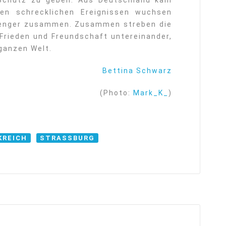
 Schutz zu geben. Aus Deutschland kam
en schrecklichen Ereignissen wuchsen
 enger zusammen. Zusammen streben die
Frieden und Freundschaft untereinander,
 ganzen Welt.
Bettina Schwarz
(Photo:
Mark_K_
)
KREICH
STRASSBURG