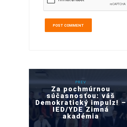
PREV
Za pochmúrnou
súčasnosťou: váš
Demokratický impulz! –
IED/YDE Zimná
akadémia