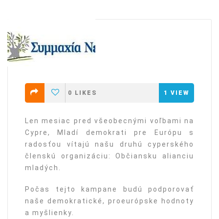
0
LIKES
1
VIEW
Len mesiac pred všeobecnými voľbami na
Cypre, Mladí demokrati pre Európu s
radosťou vítajú našu druhú cyperského
členskú organizáciu: Občiansku alianciu
mladých.
Počas tejto kampane budú podporovať
naše demokratické, proeurópske hodnoty
a myšlienky.