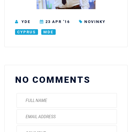
YDE
23 APR ’16
NOVINKY
CYPRUS
MDE
NO COMMENTS