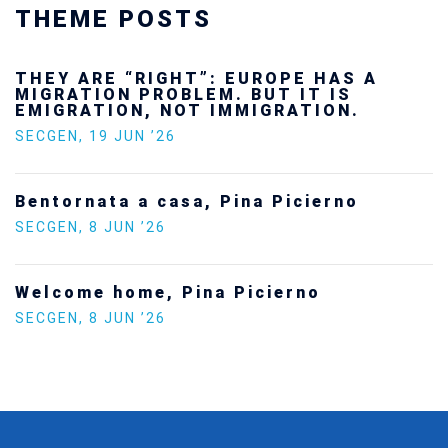
THEME POSTS
Ukraine’s youth are defending Europe’s
future — and we will not look away
SECGEN
,
24 FEB ’26
Statement by the Young Democrats for
Europe on the situation in Venezuela
SECGEN
,
5 JAN ’26
Increasing Youth Participation in
Politics
SECGEN
,
15 SEP ’25