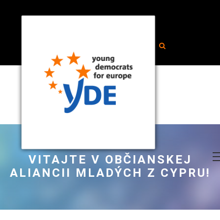
VITAJTE V OBČIANSKEJ
ALIANCII MLADÝCH Z CYPRU!