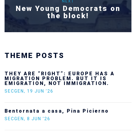
NEXT
New Young Democrats on
the block!
THEME POSTS
Ukraine’s youth are defending Europe’s
future — and we will not look away
SECGEN
,
24 FEB ’26
Statement by the Young Democrats for
Europe on the situation in Venezuela
SECGEN
,
5 JAN ’26