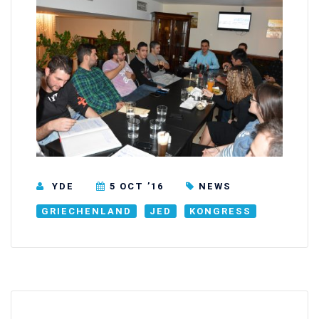
YDE
5 OCT ’16
NEWS
GRIECHENLAND
JED
KONGRESS