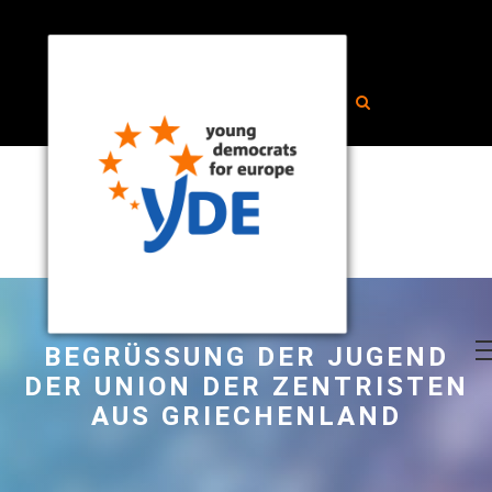
BEGRÜSSUNG DER JUGEND D
ER UNION DER ZENTRISTEN A
US GRIECHENLAND