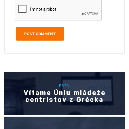
PREV
Vítame Úniu mládeže
centristov z Grécka