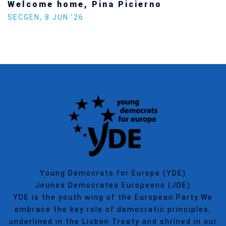
Increasing Youth Participation in
Politics
SECGEN
,
15 SEP ’25
Young Democrats for Europe (YDE)
Jeunes Democrates Europeens (JDE)
YDE is the youth wing of the European Party.We
embrace the key role of democratic principles,
underlined in the Lisbon Treaty and shrined in our