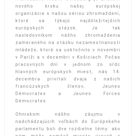
nového kroku našej európskej
organizácie s našou sériou zhromaždení,
ktoré sa týkajú najdôležitejších
európskych otázok. Je tak
nasledovníkom nášho zhromaždenia
zameraného na otázku nezamestnanosti
mládeže, ktoré sa usktočnilo v novembri
v Paríži a v decembri v Košiciach. Počas
pracovných dní v jednom zo sŕdc
hlavných európskych miest, nás 14.
decembra privítali dvaja z našich
francúzskych členov, Jeunes
Démocrates a Jeunes Forces
Démocrates.
Ohniskom nášho záujmu v
nadchádzajúcih voľbách do Európskeho
parlamentu boli dve rozdielne témy: ako