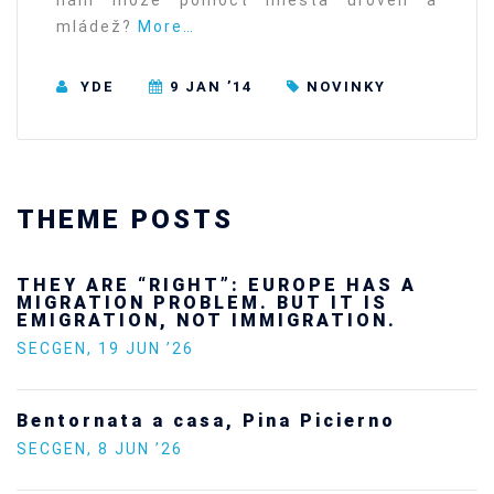
nám môže pomôcť miesta úroveň a
mládež?
More…
YDE
9 JAN ’14
NOVINKY
THEME POSTS
THEY ARE “RIGHT”: EUROPE HAS A
MIGRATION PROBLEM. BUT IT IS
EMIGRATION, NOT IMMIGRATION.
SECGEN
,
19 JUN ’26
Bentornata a casa, Pina Picierno
SECGEN
,
8 JUN ’26