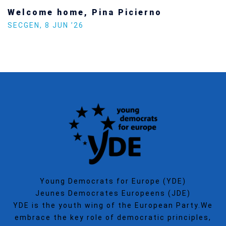
Welcome home, Pina Picierno
SECGEN
,
8 JUN ’26
Young Democrats for Europe (YDE)
Jeunes Democrates Europeens (JDE)
YDE is the youth wing of the European Party.We
embrace the key role of democratic principles,