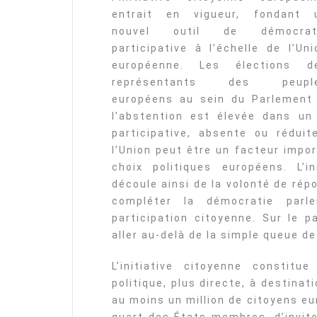
entrait en vigueur, fondant 
nouvel outil de démocrat
participative à l’échelle de l’Uni
européenne. Les élections d
représentants des peupl
européens au sein du Parlement 
l’abstention est élevée dans u
participative, absente ou rédu
l’Union peut être un facteur impo
choix politiques européens. L’i
découle ainsi de la volonté de ré
compléter la démocratie parlem
participation citoyenne. Sur le p
aller au-delà de la simple queue d
L’initiative citoyenne constitu
politique, plus directe, à destinat
au moins un million de citoyens e