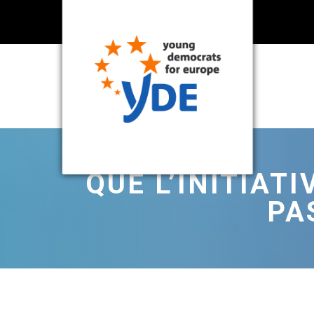
QUE L’INITIAT
PA