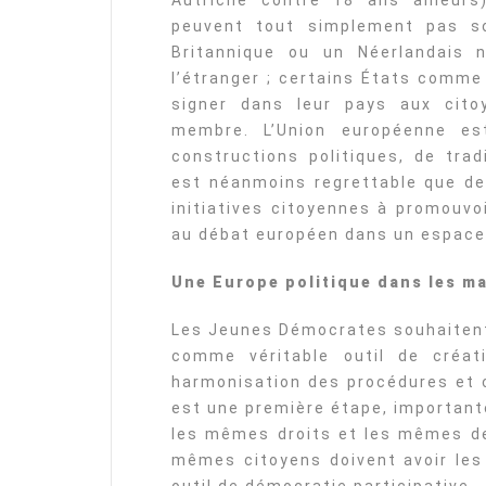
Autriche contre 18 ans ailleurs
peuvent tout simplement pas sou
Britannique ou un Néerlandais n
l’étranger ; certains États comme 
signer dans leur pays aux cito
membre. L’Union européenne es
constructions politiques, de trad
est néanmoins regrettable que de 
initiatives citoyennes à promouvoi
au débat européen dans un espace
Une Europe politique dans les m
Les Jeunes Démocrates souhaitent 
comme véritable outil de créat
harmonisation des procédures et c
est une première étape, important
les mêmes droits et les mêmes de
mêmes citoyens doivent avoir les