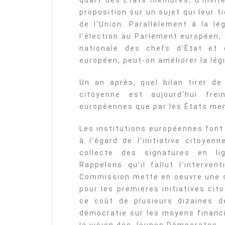
quart des États membres, d’invit
proposition sur un sujet qui leur 
de l’Union. Parallèlement à la lé
l’élection au Parlement européen, e
nationale des chefs d’État et
européen, peut-on améliorer la légi
Un an après, quel bilan tirer de 
citoyenne est aujourd’hui frei
européennes que par les États me
Les institutions européennes font
à l’égard de l’initiative citoye
collecte des signatures en lig
Rappelons qu’il fallut l’interve
Commission mette en oeuvre une s
pour les premières initiatives cit
ce coût de plusieurs dizaines de
démocratie sur les moyens financi