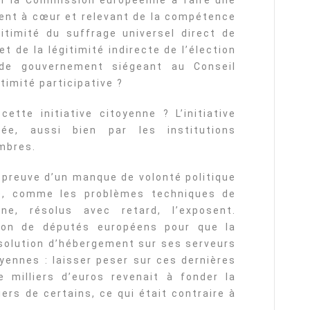
er la Commission européenne à faire une
tient à cœur et relevant de la compétence
gitimité du suffrage universel direct de
t de la légitimité indirecte de l’élection
 de gouvernement siégeant au Conseil
timité participative ?
cette initiative citoyenne ? L’initiative
née, aussi bien par les institutions
mbres.
 preuve d’un manque de volonté politique
nne, comme les problèmes techniques de
ne, résolus avec retard, l’exposent.
ntion de députés européens pour que la
olution d’hébergement sur ses serveurs
oyennes : laisser peser sur ces dernières
 milliers d’euros revenait à fonder la
ers de certains, ce qui était contraire à