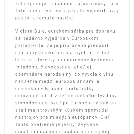
zabezpečuje finančné prostriedky pre
túto iniciatívu, sa rozhodli vyjadriť svoj
postoj k tomuto návrhu.
Violeta Bulc, eurokomisárka pre dopravu,
sa nedávno vyjadrila v Európskom
parlamente, že je pripravená presadiť
starú myšlienku bezplatných InterRail
lístkov, ktoré by boli darované každému
mladému človekovi na jeho/jej
osemnáste narodeniny, čo vyvolalo vlnu
nadšenia medzi europoslancami a
úradníkmi v Bruseli. Tieto lístky
umožnujú ich držiteľom niekoľko týždňov
slobodne cestovať po Európe a rýchlo sa
stali majstrovským kúskom spomedzi
nástrojov pre mladých európanov. Cieľ
tohto opatrenia je jasný: zvýšená
mobilita mladých a podpora euróspkej