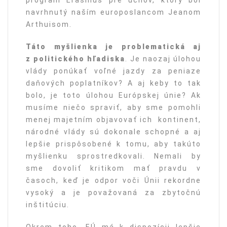
program Erasmus pre učňov, ktorý bol
navrhnutý naším europoslancom Jeanom
Arthuisom.
Táto myšlienka je problematická aj
z politického hľadiska
. Je naozaj úlohou
vlády ponúkať voľné jazdy za peniaze
daňových poplatníkov? A aj keby to tak
bolo, je toto úlohou Európskej únie? Ak
musíme niečo spraviť, aby sme pomohli
menej majetním objavovať ich kontinent,
národné vlády sú dokonale schopné a aj
lepšie prispôsobené k tomu, aby takúto
myšlienku sprostredkovali. Nemali by
sme dovoliť kritikom mať pravdu v
časoch, keď je odpor voči Únii rekordne
vysoký a je považovaná za zbytočnú
inštitúciu.