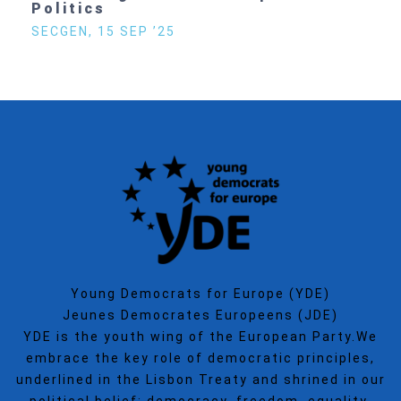
Politics
SECGEN
,
15 SEP ’25
Young Democrats for Europe (YDE)
Jeunes Democrates Europeens (JDE)
YDE is the youth wing of the European Party.We
embrace the key role of democratic principles,
underlined in the Lisbon Treaty and shrined in our