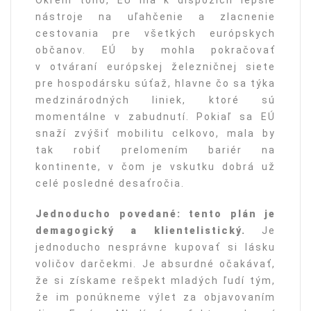
Okrem toho, EÚ má k dispozícii lepšie
nástroje na uľahčenie a zlacnenie
cestovania pre všetkých európskych
občanov. EÚ by mohla pokračovať
v otváraní európskej železničnej siete
pre hospodársku súťaž, hlavne čo sa týka
medzinárodných liniek, ktoré sú
momentálne v zabudnutí. Pokiaľ sa EÚ
snaží zvýšiť mobilitu celkovo, mala by
tak robiť prelomením bariér na
kontinente, v čom je vskutku dobrá už
celé posledné desaťročia.
Jednoducho povedané: tento plán je
demagogický a klientelistický.
Je
jednoducho nesprávne kupovať si lásku
voličov darčekmi. Je absurdné očakávať,
že si získame rešpekt mladých ľudí tým,
že im ponúkneme výlet za objavovaním