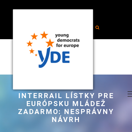
INTERRAIL LÍSTKY PRE
EURÓPSKU MLÁDEŽ
ZADARMO: NESPRÁVNY
NÁVRH