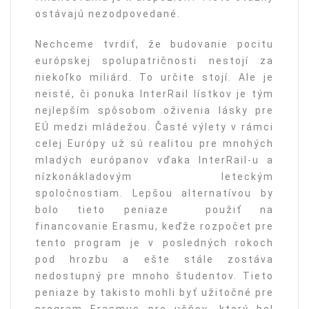
ostávajú nezodpovedané.
Nechceme tvrdiť, že budovanie pocitu
európskej spolupatričnosti nestojí za
niekoľko miliárd. To určite stojí. Ale je
neisté, či ponuka InterRail lístkov je tým
nejlepším spôsobom oživenia lásky pre
EÚ medzi mládežou. Časté výlety v rámci
celej Európy už sú realitou pre mnohých
mladých európanov vďaka InterRail-u a
nízkonákladovým leteckým
spoločnostiam. Lepšou alternatívou by
bolo tieto peniaze použiť na
financovanie Erasmu, keďže rozpočet pre
tento program je v posledných rokoch
pod hrozbu a ešte stále zostáva
nedostupný pre mnoho študentov. Tieto
peniaze by takisto mohli byť užitočné pre