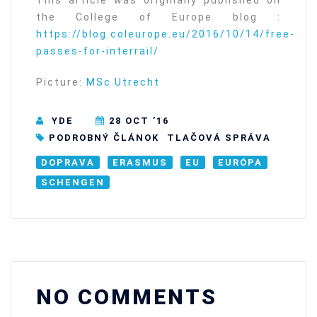
This article was originally published on
the College of Europe blog :
https://blog.coleurope.eu/2016/10/14/free-
passes-for-interrail/
Picture:
MSc Utrecht
YDE
28 OCT ’16
PODROBNÝ ČLÁNOK
TLAČOVÁ SPRÁVA
DOPRAVA
ERASMUS
EU
EURÓPA
SCHENGEN
NO COMMENTS