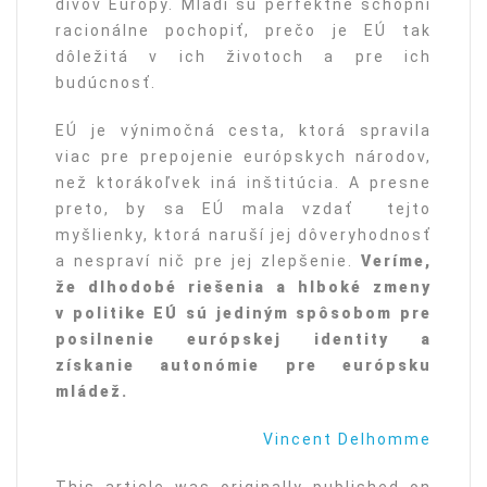
divov Európy. Mladí sú perfektne schopní
racionálne pochopiť, prečo je EÚ tak
dôležitá v ich životoch a pre ich
budúcnosť.
EÚ je výnimočná cesta, ktorá spravila
viac pre prepojenie európskych národov,
než ktorákoľvek iná inštitúcia. A presne
preto, by sa EÚ mala vzdať tejto
myšlienky, ktorá naruší jej dôveryhodnosť
a nespraví nič pre jej zlepšenie.
Veríme,
že dlhodobé riešenia a hlboké zmeny
v politike EÚ sú jediným spôsobom pre
posilnenie európskej identity a
získanie autonómie pre európsku
mládež.
Vincent Delhomme