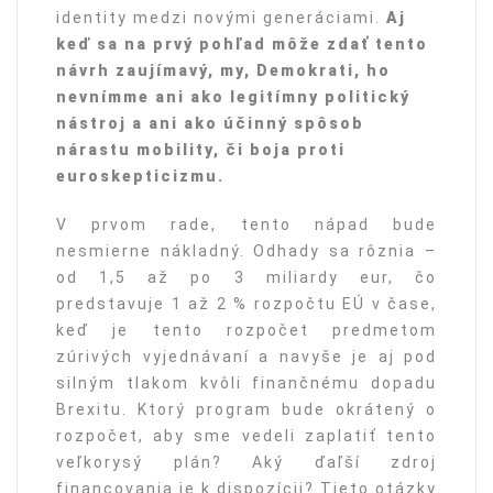
identity medzi novými generáciami.
Aj
keď sa na prvý pohľad môže zdať tento
návrh zaujímavý, my, Demokrati, ho
nevnímme ani ako legitímny politický
nástroj a ani ako účinný spôsob
nárastu mobility, či boja proti
euroskepticizmu.
V prvom rade, tento nápad bude
nesmierne nákladný. Odhady sa rôznia –
od 1,5 až po 3 miliardy eur, čo
predstavuje 1 až 2 % rozpočtu EÚ v čase,
keď je tento rozpočet predmetom
zúrivých vyjednávaní a navyše je aj pod
silným tlakom kvôli finančnému dopadu
Brexitu. Ktorý program bude okrátený o
rozpočet, aby sme vedeli zaplatiť tento
veľkorysý plán? Aký ďaľší zdroj
financovania je k dispozícii? Tieto otázky