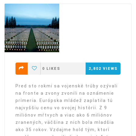
0
LIKES
2,802
VIEWS
Pred sto rokmi sa vojenské trúby ozývali
na fronte a zvony zvonili na oznámenie
prímeria. Európska mládež zaplatila tú
najvyššiu cenu vo svojej histórii. Z 9
miliónov mŕtvych a viac ako 6 miliónov
zranených, väčšina z nich bola mladšia
ako 35 rokov. Vzdajme hold tým, ktorí