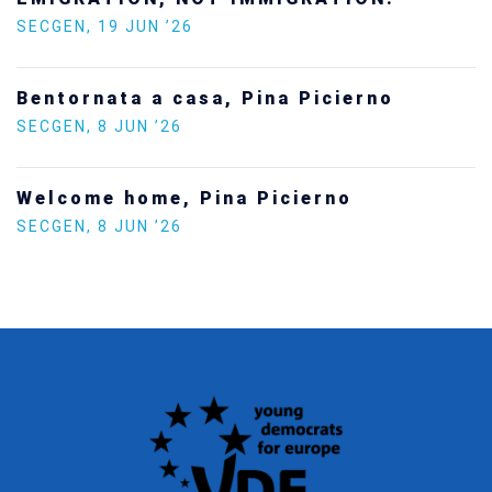
SECGEN
,
24 FEB ’26
Statement by the Young Democrats for
Europe on the situation in Venezuela
SECGEN
,
5 JAN ’26
Increasing Youth Participation in
Politics
SECGEN
,
15 SEP ’25