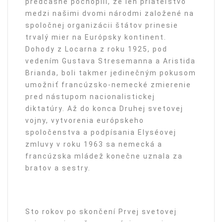
predčasne pochopili, že len priateľstvo
medzi našimi dvomi národmi založené na
spoločnej organizácii štátov prinesie
trvalý mier na Európsky kontinent.
Dohody z Locarna z roku 1925, pod
vedením Gustava Stresemanna a Aristida
Brianda, boli takmer jedinečným pokusom
umožniť francúzsko-nemecké zmierenie
pred nástupom nacionalistickej
diktatúry. Až do konca Druhej svetovej
vojny, vytvorenia európskeho
spoločenstva a podpísania Elyséovej
zmluvy v roku 1963 sa nemecká a
francúzska mládež konečne uznala za
bratov a sestry.
Sto rokov po skončení Prvej svetovej