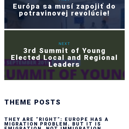
Európa sa musí zapojiť do
potravinovej revolúcie!
NEXT
3rd Summit of Young
Elected Local and Regional
Leaders
THEME POSTS
Ukraine’s youth are defending Europe’s
future — and we will not look away