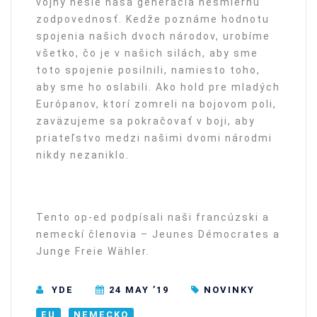
vojny nesie naša generácia nesmiernu
zodpovednosť. Kedže poznáme hodnotu
spojenia našich dvoch národov, urobíme
všetko, čo je v našich silách, aby sme
toto spojenie posilnili, namiesto toho,
aby sme ho oslabili. Ako hold pre mladých
Európanov, ktorí zomreli na bojovom poli,
zaväzujeme sa pokračovať v boji, aby
priateľstvo medzi našimi dvomi národmi
nikdy nezaniklo.
Tento op-ed podpísali naši francúzski a
nemeckí členovia – Jeunes Démocrates a
Junge Freie Wähler.
YDE
24 MAY ’19
NOVINKY
EU
NEMECKO