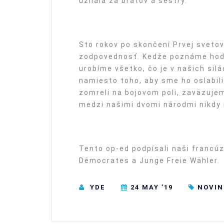
uznala za bratov a sestry.
Sto rokov po skončení Prvej sveto
zodpovednosť. Kedže poznáme hodn
urobíme všetko, čo je v našich silá
namiesto toho, aby sme ho oslabili
zomreli na bojovom poli, zaväzujem
medzi našimi dvomi národmi nikdy 
Tento op-ed podpísali naši francú
Démocrates a Junge Freie Wähler.
YDE
24 MAY ’19
NOVIN