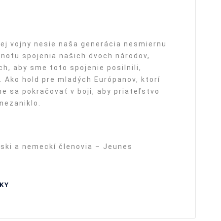
vej vojny nesie naša generácia nesmiernu
otu spojenia našich dvoch národov,
ch, aby sme toto spojenie posilnili,
. Ako hold pre mladých Európanov, ktorí
e sa pokračovať v boji, aby priateľstvo
nezaniklo.
zski a nemeckí členovia – Jeunes
KY