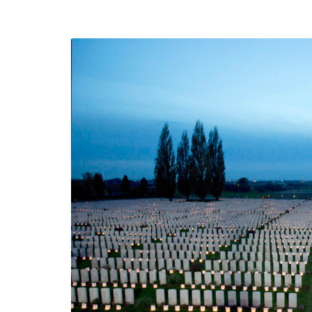
efending
Detention of Enes Hocaoğull
 we will
SECGEN
,
17 AUG ’25
Support for LYMEC and ALDE
party
ng
SECGEN
,
4 MAR ’25
 on the
a
YDE fully support
President Zelens
and the Ukrainian
icipation
heroes
SECGEN
,
1 MAR ’25