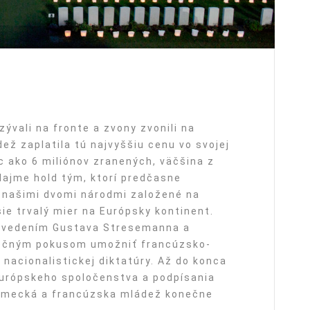
zývali na fronte a zvony zvonili na
ž zaplatila tú najvyššiu cenu vo svojej
ac ako 6 miliónov zranených, väčšina z
dajme hold tým, ktorí predčasne
i našimi dvomi národmi založené na
sie trvalý mier na Európsky kontinent.
d vedením Gustava Stresemanna a
inečným pokusom umožniť francúzsko-
acionalistickej diktatúry. Až do konca
 európskeho spoločenstva a podpísania
nemecká a francúzska mládež konečne