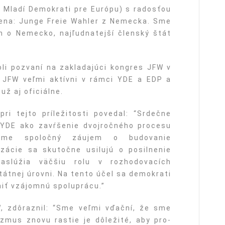
 Mladí Demokrati pre Európu) s radosťou
lena: Junge Freie Wahler z Nemecka. Sme
h o Nemecko, najľudnatejší členský štát
li pozvaní na zakladajúci kongres JFW v
a JFW veľmi aktívni v rámci YDE a EDP a
už aj oficiálne.
ri tejto príležitosti povedal: “Srdečne
 YDE ako zavŕšenie dvojročného procesu
eľame spoločný záujem o budovanie
zácie sa skutočne usilujú o posilnenie
zaslúžia väčšiu rolu v rozhodovacích
tátnej úrovni. Na tento účel sa demokrati
lniť vzájomnú spoluprácu.”
, zdôraznil: “Sme veľmi vďační, že sme
zmus znovu rastie je dôležité, aby pro-