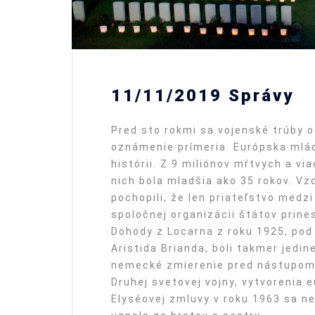
11/11/2019 Správy
Pred sto rokmi sa vojenské trúby o
oznámenie prímeria. Európska mláde
histórii. Z 9 miliónov mŕtvych a vi
nich bola mladšia ako 35 rokov. Vz
pochopili, že len priateľstvo medz
spoločnej organizácii štátov prine
Dohody z Locarna z roku 1925, po
Aristida Brianda, boli takmer jed
nemecké zmierenie pred nástupom n
Druhej svetovej vojny, vytvorenia
Elyséovej zmluvy v roku 1963 sa 