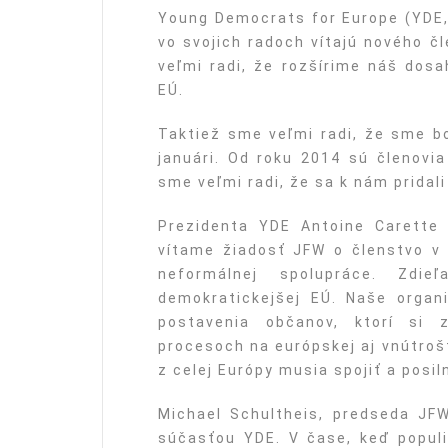
Young Democrats for Europe (YDE,
vo svojich radoch vítajú nového č
veľmi radi, že rozšírime náš dosa
EÚ.
Taktiež sme veľmi radi, že sme bo
januári. Od roku 2014 sú členovi
sme veľmi radi, že sa k nám pridali 
Prezidenta YDE Antoine Carette p
vítame žiadosť JFW o členstvo v
neformálnej spolupráce. Zdi
demokratickejšej EÚ. Naše organi
postavenia občanov, ktorí si 
procesoch na európskej aj vnútroš
z celej Európy musia spojiť a posi
Michael Schultheis, predseda JFW
súčasťou YDE. V čase, keď populi