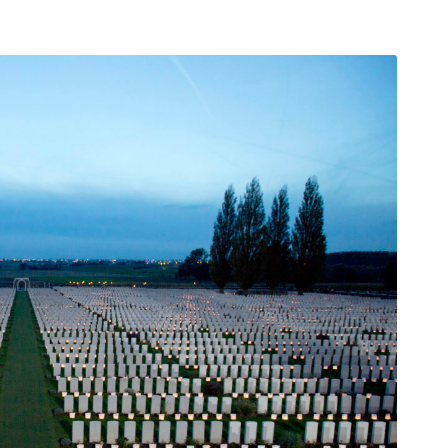
arı
THEY ARE “RIGHT”: EUROPE HAS
A MIGRATION PROBLEM. BUT IT
IS EMIGRATION, NOT
IMMIGRATION.
SECGEN
,
19 JUN ’26
Bentornata a casa, Pina Picierno
SECGEN
,
8 JUN ’26
s
ky
Welcome home, Pina Picierno
SECGEN
,
8 JUN ’26