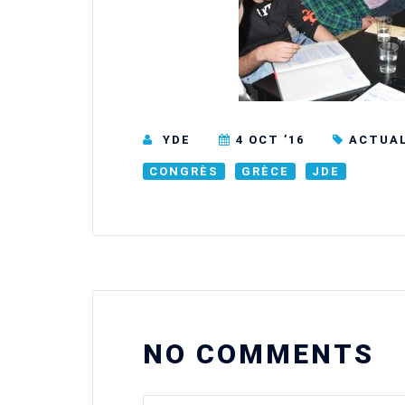
YDE
4 OCT ’16
ACTUA
CONGRÈS
GRÈCE
JDE
NO COMMENTS