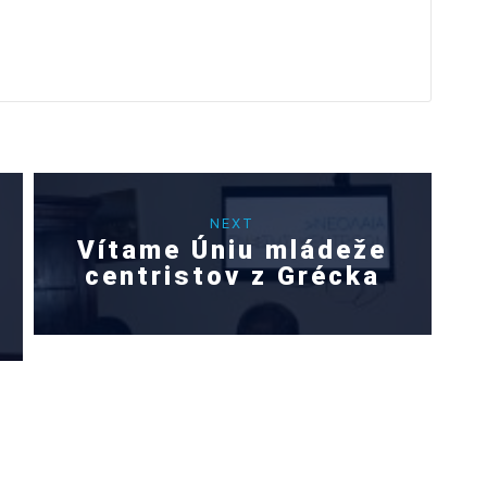
NEXT
Vítame Úniu mládeže
centristov z Grécka