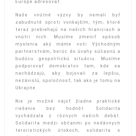
Európe adresovať.
Naše vnútné výzvy by nemali byť
zabudnuté oproti vonkajším, tým, ktoré
teraz prebiehajú na našich hraniciach a
vnútri nich. Musíme zmeniť spôsob
myslenia aký máme voči Východným
partnerstvám, berúc do úvahy súčasnú a
budúcu geopolitickú situáciu. Musíme
podporovať demokratov tam, kde sa
nachádzajú, aby bojovali za lepšiu,
nezávislú, spoločnosť, tak ako je tomu na
Ukrajine.
Nie je možné nájsť žiadne praktické
riešenie bez hodnôt. Solidarita
vychádzala z rôznych našich debát.
Solidarita medzi občanmi po nedávnych
teroristických útokoch, solidarita s