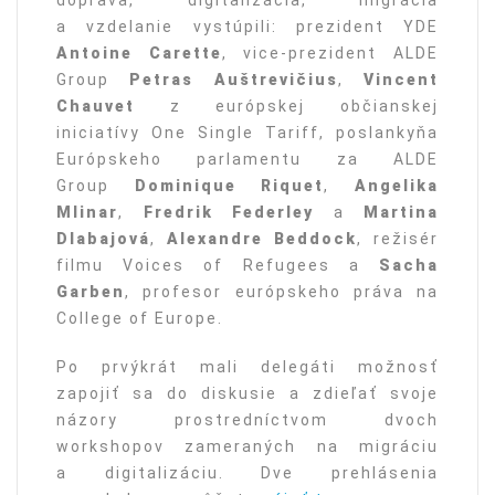
a vzdelanie vystúpili: prezident YDE
Antoine Carette
, vice-prezident ALDE
Group
Petras Auštrevičius
,
Vincent
Chauvet
z európskej občianskej
iniciatívy One Single Tariff, poslankyňa
Európskeho parlamentu za ALDE
Group
Dominique Riquet
,
Angelika
Mlinar
,
Fredrik Federley
a
Martina
Dlabajová
,
Alexandre Beddock
, režisér
filmu Voices of Refugees a
Sacha
Garben
, profesor európskeho práva na
College of Europe.
Po prvýkrát mali delegáti možnosť
zapojiť sa do diskusie a zdieľať svoje
názory prostredníctvom dvoch
workshopov zameraných na migráciu
a digitalizáciu. Dve prehlásenia