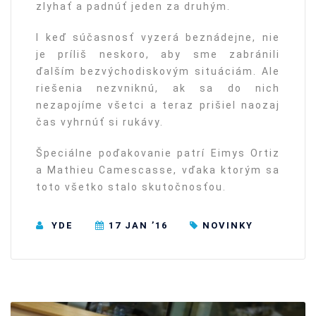
zlyhať a padnúť jeden za druhým.
I keď súčasnosť vyzerá beznádejne, nie
je príliš neskoro, aby sme zabránili
ďalším bezvýchodiskovým situáciám. Ale
riešenia nezvniknú, ak sa do nich
nezapojíme všetci a teraz prišiel naozaj
čas vyhrnúť si rukávy.
Špeciálne poďakovanie patrí Eimys Ortiz
a Mathieu Camescasse, vďaka ktorým sa
toto všetko stalo skutočnosťou.
YDE
17 JAN ’16
NOVINKY