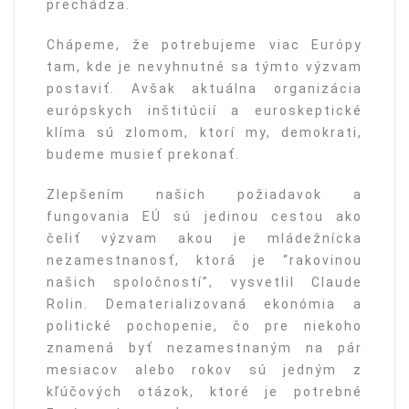
prechádza.
Chápeme, že potrebujeme viac Európy
tam, kde je nevyhnutné sa týmto výzvam
postaviť. Avšak aktuálna organizácia
európskych inštitúcií a euroskeptické
klíma sú zlomom, ktorí my, demokrati,
budeme musieť prekonať.
Zlepšením našich požiadavok a
fungovania EÚ sú jedinou cestou ako
čeliť výzvam akou je mládežnícka
nezamestnanosť, ktorá je “rakovinou
našich spoločností”, vysvetlil Claude
Rolin. Dematerializovaná ekonómia a
politické pochopenie, čo pre niekoho
znamená byť nezamestnaným na pár
mesiacov alebo rokov sú jedným z
kľúčových otázok, ktoré je potrebné