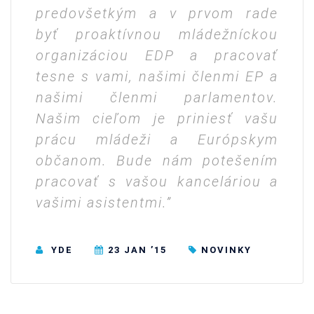
predovšetkým a v prvom rade
byť proaktívnou mládežníckou
organizáciou EDP a pracovať
tesne s vami, našimi členmi EP a
našimi členmi parlamentov.
Našim cieľom je priniesť vašu
prácu mládeži a Európskym
občanom. Bude nám potešením
pracovať s vašou kanceláriou a
vašimi asistentmi.”
YDE
23 JAN ’15
NOVINKY