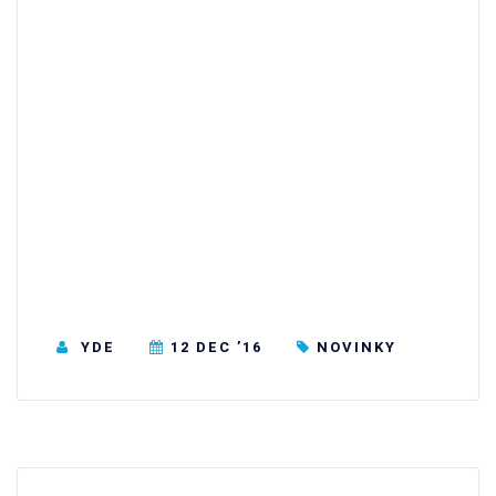
YDE
12 DEC ’16
NOVINKY