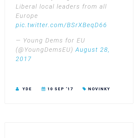
Liberal local leaders from all
Europe
pic.twitter.com/BSrXBeqD66
— Young Dems for EU
(@YoungDemsEU)
August 28,
2017
YDE
10 SEP ’17
NOVINKY