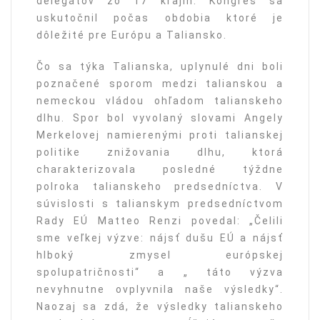
delegátov zo 17 krajín. Kongres sa
uskutočnil počas obdobia ktoré je
dôležité pre Európu a Taliansko.
Čo sa týka Talianska, uplynulé dni boli
poznačené sporom medzi talianskou a
nemeckou vládou ohľadom talianskeho
dlhu. Spor bol vyvolaný slovami Angely
Merkelovej namierenými proti talianskej
politike znižovania dlhu, ktorá
charakterizovala posledné týždne
polroka talianskeho predsedníctva. V
súvislosti s talianskym predsedníctvom
Rady EÚ Matteo Renzi povedal: „Čelili
sme veľkej výzve: nájsť dušu EÚ a nájsť
hlboký zmysel európskej
spolupatričnosti“ a „ táto výzva
nevyhnutne ovplyvnila naše výsledky“.
Naozaj sa zdá, že výsledky talianskeho