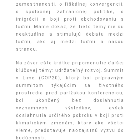
zamestnanosti, o fiškálnej konvergencii,
o spoločnej zahraničnej politike, o
imigrácii a boji proti obchodovaniu s
ľuďmi. Máme dôkaz, že tieto témy nie sú
neaktuálne a stimulujú debatu medzi
ľuďmi, ako aj medzi ľuďmi a našou
stranou.
Na záver ešte krátke pripomenutie ďalšej
kľúčovej témy: udržateľný rozvoj. Summit
v Lime (COP20), ktorý bol prípravným
summitom týkajúcim sa životného
prostredia pred parížskou konferenciou,
bol ukončený bez dosiahnutia
významných výsledkov, avšak
dosiahnutia určitého pokroku v boji proti
klimatickým zmenám, ktorý ako všetci
vieme, predstavuje naozajstnú výzvu do
budúcnosti.