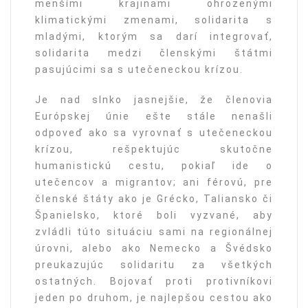
menšími krajinami ohrozenými
klimatickými zmenami, solidarita s
mladými, ktorým sa darí integrovať,
solidarita medzi členskými štátmi
pasujúcimi sa s utečeneckou krízou.
Je nad slnko jasnejšie, že členovia
Európskej únie ešte stále nenašli
odpoveď ako sa vyrovnať s utečeneckou
krízou, rešpektujúc skutočne
humanistickú cestu, pokiaľ ide o
utečencov a migrantov; ani férovú, pre
členské štáty ako je Grécko, Taliansko či
Španielsko, ktoré boli vyzvané, aby
zvládli túto situáciu sami na regionálnej
úrovni, alebo ako Nemecko a Švédsko
preukazujúc solidaritu za všetkých
ostatných. Bojovať proti protivníkovi
jeden po druhom, je najlepšou cestou ako