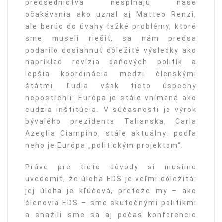
predsedníctva nespĺňajú naše
očakávania ako uznal aj Matteo Renzi,
ale berúc do úvahy ťažké problémy, ktoré
sme museli riešiť, sa nám predsa
podarilo dosiahnuť dôležité výsledky ako
napríklad revízia daňových politík a
lepšia koordinácia medzi členskými
štátmi. Ľudia však tieto úspechy
nepostrehli: Európa je stále vnímaná ako
cudzia inštitúcia. V súčasnosti je výrok
bývalého prezidenta Talianska, Carla
Azeglia Ciampiho, stále aktuálny: podľa
neho je Európa „politickým projektom“.
Práve pre tieto dôvody si musíme
uvedomiť, že úloha EDS je veľmi dôležitá:
jej úloha je kľúčová, pretože my – ako
členovia EDS – sme skutočnými politikmi
a snažili sme sa aj počas konferencie