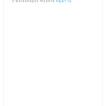
z workshopov môžete
nájsť tu
.