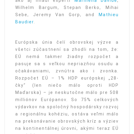
ako aj mladí experti
Marinella Davide
,
Wilhelm Bargum, Stepan Berko, Mihai
Sebe, Jeremy Van Gorp, and
Mathieu
Baudier
.
Európska únia čelí obrovskej výzve a
všetci zúčastnení sa zhodli na tom, že:
EÚ nemá takmer žiadny rozpočet a
pasuje sa s veľkou nepriazňou osudu a
očakávaniami, zvnútra ako i zvonka.
Rozpočet EÚ – 1% HDP európskej „28-
čky“ (len niečo málo oproti HDP
Maďarska) – je neskutočne málo pre 508
milliónov Európanov. So 75% celkových
výdavkov na spoločný hospodársky rozvoj
a regionálnu kohéziu, ostáva veľmi málo
na prekonávanie obrovských kríz a výziev
na kontinentálnej úrovni, akými teraz EÚ