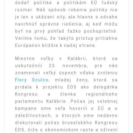
dodať politike a politikám EÚ ľudský
rozmer. Náš spôsob robenia politiky nie
je len o ukázaní sily, ale hlavne o odvahe
navrhnúť správne riešenia, aj keď môžu
byť na prvý pohľad ťažko pochopiteľné.
Veríme tomu, že takýto prístup pritiahne
Európanov bližšie k našej strane.
Miestne voľby v Kalábrii, ktoré sa
uskutočnili 23. novembra, pre nás
znamenali veľký úspech vďaka zvoleniu
Flory Sculco
, mladej ženy, ktorá sa
pridala k projektu EDS ako delegátka
Kongresu a členka regionálneho
parlamentu Kalábrie. Počas jej volebnej
kampane sme veľa hovorili o EÚ a o
záležitostiach, o ktorých sme nedávno
diskutovali počas bruselského Kongresu
EDS, čiže o ekonomickom raste a oživení