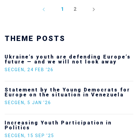
PREV
NEXT
1
2
THEME POSTS
Ukraine’s youth are defending Europe’s
future — and we will not look away
SECGEN
,
24 FEB ’26
Statement by the Young Democrats for
Europe on the situation in Venezuela
SECGEN
,
5 JAN ’26
Increasing Youth Participation in
Politics
SECGEN
,
15 SEP ’25