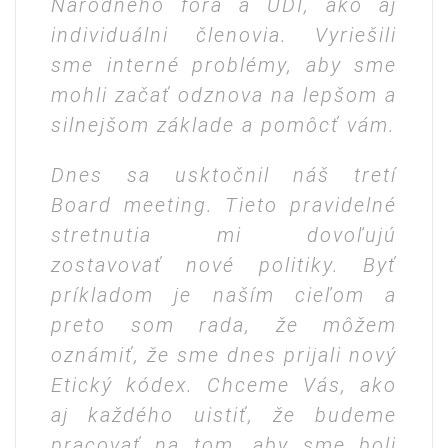
Národného fóra a UDI, ako aj
individuálni členovia. Vyriešili
sme interné problémy, aby sme
mohli začať odznova na lepšom a
silnejšom základe a pomôcť vám.
Dnes sa usktočnil náš tretí
Board meeting. Tieto pravidelné
stretnutia mi dovoľujú
zostavovať nové politiky. Byť
príkladom je naším cieľom a
preto som rada, že môžem
oznámiť, že sme dnes prijali nový
Etický kódex. Chceme Vás, ako
aj každého uistiť, že budeme
pracovať na tom, aby sme boli