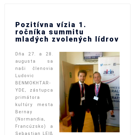
Pozitívna vízia 1.
ročníka summitu
mladých zvolených lídrov
Dňa 27. a 28.
augusta sa
naši členovia
Ludovic
BENMOKHTAR-
YDE, zástupca
primátora
kultúry mesta
Bernay
(Normandia,
Francúzsko) a
Sebastian LEIß