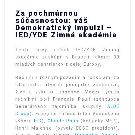
Za pochmúrnou
súčasnosťou: váš
Demokratický impulz! –
IED/YDE Zimná akadémia
Tento prvý ročník IED/YDE Zimnej
akadémie zoskúpil v Bruseli takmer 30
mladých centristov z celej Európy.
Rečníci s rôznym pozadím a funkciami zo
stretnutia utvorili podujatie zaujímavé,
živé a vskutku úspešné. Medzi týmito
rečníkmi boli François Pauli (zástupca
Generálneho tajomníka skupiny
ALDE
Group
), François Lafond (člen Vedeckého
výboru
IED
),
Claude Rolin
(belgický MEP),
Henri Malosse (bývalý EESC prezident),