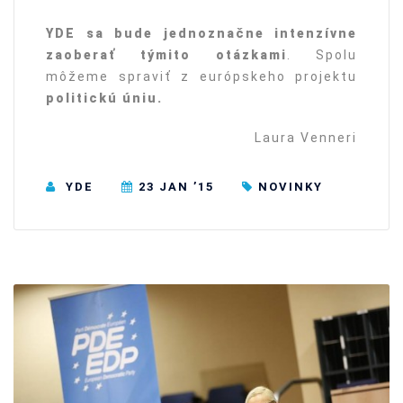
YDE sa bude jednoznačne intenzívne
zaoberať týmito otázkami
. Spolu
môžeme spraviť z európskeho projektu
politickú úniu.
Laura Venneri
YDE
23 JAN ’15
NOVINKY