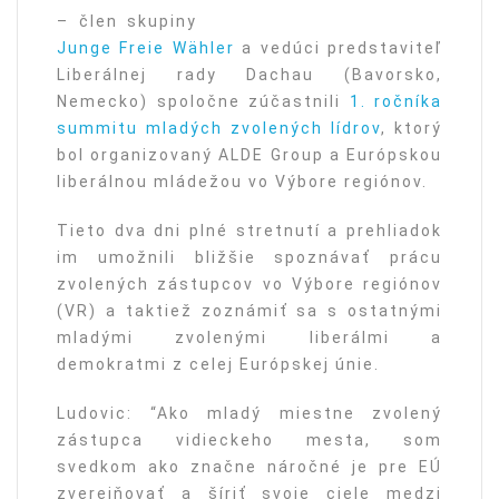
– člen skupiny
Junge Freie Wähler
a vedúci predstaviteľ
Liberálnej rady Dachau (Bavorsko,
Nemecko) spoločne zúčastnili
1. ročníka
summitu mladých zvolených lídrov
, ktorý
bol organizovaný ALDE Group a Európskou
liberálnou mládežou vo Výbore regiónov.
Tieto dva dni plné stretnutí a prehliadok
im umožnili bližšie spoznávať prácu
zvolených zástupcov vo Výbore regiónov
(VR) a taktiež zoznámiť sa s ostatnými
mladými zvolenými liberálmi a
demokratmi z celej Európskej únie.
Ludovic: “Ako mladý miestne zvolený
zástupca vidieckeho mesta, som
svedkom ako značne náročné je pre EÚ
zverejňovať a šíriť svoje ciele medzi